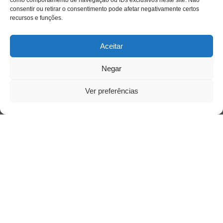
como comportamento de navegação ou IDs exclusivos neste site. Não
consentir ou retirar o consentimento pode afetar negativamente certos
recursos e funções.
Aceitar
Negar
Ver preferências
Acesso Restrito
Acessar