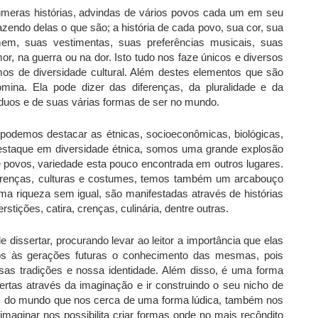
eras histórias, advindas de vários povos cada um em seu
zendo delas o que são; a história de cada povo, sua cor, sua
em, suas vestimentas, suas preferências musicais, suas
r, na guerra ou na dor. Isto tudo nos faze únicos e diversos
 de diversidade cultural. Além destes elementos que são
mina. Ela pode dizer das diferenças, da pluralidade e da
ivíduos e de suas várias formas de ser no mundo.
 podemos destacar as étnicas, socioeconômicas, biológicas,
mo destaque em diversidade étnica, somos uma grande explosão
 povos, variedade esta pouco encontrada em outros lugares.
renças, culturas e costumes, temos também um arcabouço
a riqueza sem igual, são manifestadas através de histórias
stições, catira, crenças, culinária, dentre outras.
 dissertar, procurando levar ao leitor a importância que elas
s às gerações futuras o conhecimento das mesmas, pois
sas tradições e nossa identidade. Além disso, é uma forma
ertas através da imaginação e ir construindo o seu nicho de
dos do mundo que nos cerca de uma forma lúdica, também nos
maginar nos possibilita criar formas onde no mais recôndito