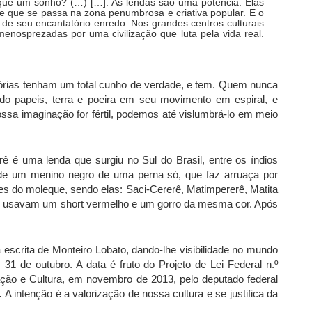
 que um sonho? (…) […]. As lendas são uma potência. Elas
e que se passa na zona penumbrosa e criativa popular. E o
 de seu encantatório enredo. Nos grandes centros culturais
 menosprezadas por uma civilização que luta pela vida real.
stórias tenham um total cunho de verdade, e tem. Quem nunca
do papeis, terra e poeira em seu movimento em espiral, e
ssa imaginação for fértil, podemos até vislumbrá-lo em meio
 é uma lenda que surgiu no Sul do Brasil, entre os índios
e de um menino negro de uma perna só, que faz arruaça por
s do moleque, sendo elas: Saci-Cererê, Matimpererê, Matita
es usavam um short vermelho e um gorro da mesma cor. Após
escrita de Monteiro Lobato, dando-lhe visibilidade no mundo
, 31 de outubro. A data é fruto do Projeto de Lei Federal n.º
ção e Cultura, em novembro de 2013, pelo deputado federal
.
A intenção é a valorização de nossa cultura e se justifica da