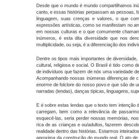
Desde que o mundo é mundo compartilhamos inúm
canto, e essas histórias perpassam as pessoas, fa
linguagem, suas crenças e valores, o que com
expressões artísticas, como se manifestam no amo
em nossas culturas e o que comumente chamamos
inúmeros, é esta dita diversidade que nos deno
multiplicidade, ou seja, é a diferenciação dos ind
Dentre os tipos mais importantes de diversidade,
cultural, religiosa e social. O Brasil é tido co
de indivíduos que fazem de nós uma variedade de
Acompanhando nossas inúmeras diferenças de c
enorme de folclore do nosso povo e que são de um
narradas (lendas), danças típicas, linguagens, super
E é sobre estas lendas que o texto tem intenção de
carregam, bem como a relevância de passarmo
esquecê-las, seria perder nossas memórias, nos
rica de as crianças e ou/adultos, fazerem descob
realidade dentro das histórias. Estarmos inteira
aproxima da construção do mundo real. O ato de i