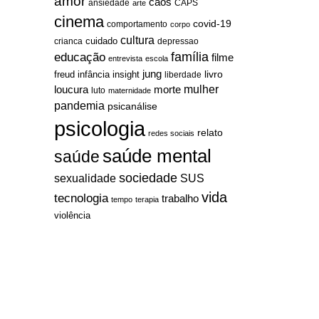
amor
caos
ansiedade
arte
CAPS
cinema
covid-19
comportamento
corpo
cultura
cuidado
crianca
depressao
família
educação
filme
entrevista
escola
jung
livro
freud
infância
insight
liberdade
mulher
loucura
morte
luto
maternidade
pandemia
psicanálise
psicologia
relato
redes sociais
saúde mental
saúde
sociedade
sexualidade
SUS
vida
tecnologia
trabalho
tempo
terapia
violência