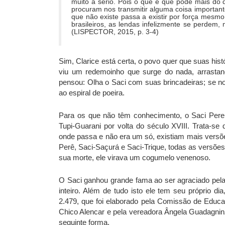
muito a sério. Pois o que é que pode mais do
procuram nos transmitir alguma coisa important
que não existe passa a existir por força mesmo
brasileiros, as lendas infelizmente se perdem,
(LISPECTOR, 2015, p. 3-4)
Sim, Clarice está certa, o povo quer que suas hi
viu um redemoinho que surge do nada, arrastan
pensou: Olha o Saci com suas brincadeiras; se no
ao espiral de poeira.
Para os que não têm conhecimento, o Saci Pererê
Tupi-Guarani por volta do século XVIII. Trata-s
onde passa e não era um só, existiam mais versõe
Perê, Saci-Saçurá e Saci-Trique, todas as versõ
sua morte, ele virava um cogumelo venenoso.
O Saci ganhou grande fama ao ser agraciado pela 
inteiro. Além de tudo isto ele tem seu próprio dia
2.479, que foi elaborado pela Comissão de Educa
Chico Alencar e pela vereadora Ângela Guadagnin
seguinte forma,