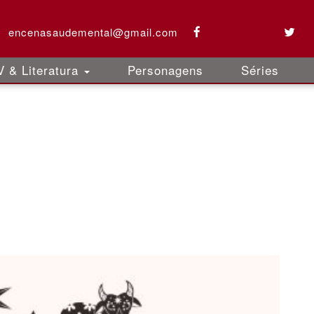
encenasaudemental@gmail.com
 & Literatura
Personagens
Séries