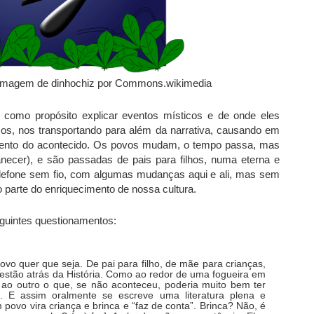
e: Imagem de dinhochiz por Commons.wikimedia
como propósito explicar eventos místicos e de onde eles
cos, nos transportando para além da narrativa, causando em
mento do acontecido. Os povos mudam, o tempo passa, mas
cer), e são passadas de pais para filhos, numa eterna e
lefone sem fio, com algumas mudanças aqui e ali, mas sem
o parte do enriquecimento de nossa cultura.
seguintes questionamentos:
vo quer que seja. De pai para filho, de mãe para crianças,
estão atrás da História. Como ao redor de uma fogueira em
 ao outro o que, se não aconteceu, poderia muito bem ter
 E assim oralmente se escreve uma literatura plena e
 povo vira criança e brinca e “faz de conta”. Brinca? Não, é