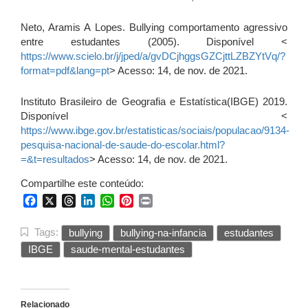
Neto, Aramis A Lopes. Bullying comportamento agressivo
entre estudantes (2005). Disponível <
https://www.scielo.br/j/jped/a/gvDCjhggsGZCjttLZBZYtVq/?
format=pdf&lang=pt
> Acesso: 14, de nov. de 2021.
Instituto Brasileiro de Geografia e Estatística(IBGE) 2019.
Disponível <
https://www.ibge.gov.br/estatisticas/sociais/populacao/9134-
pesquisa-nacional-de-saude-do-escolar.html?
=&t=resultados
> Acesso: 14, de nov. de 2021.
Compartilhe este conteúdo:
Facebook
X
Threads
LinkedIn
WhatsApp
Pinterest
Print
Tags:
bullying
bullying-na-infancia
estudantes
IBGE
saude-mental-estudantes
Relacionado