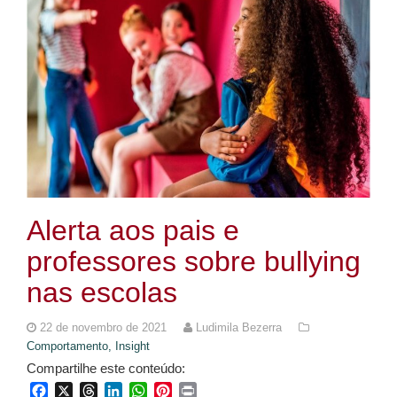
Alerta aos pais e
professores sobre bullying
nas escolas
22 de novembro de 2021
Ludimila Bezerra
Comportamento,
Insight
Compartilhe este conteúdo:
Facebook
X
Threads
LinkedIn
WhatsApp
Pinterest
Print