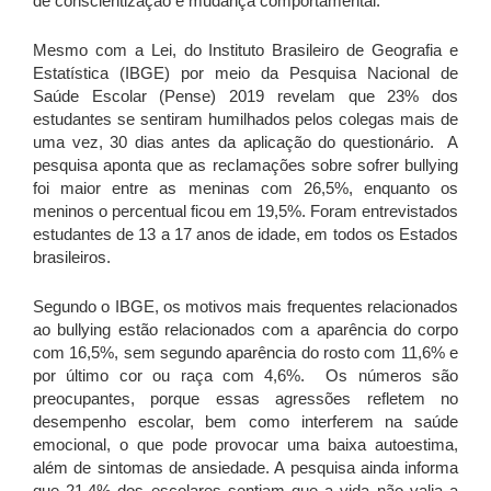
de conscientização e mudança comportamental.
Mesmo com a Lei, do Instituto Brasileiro de Geografia e
Estatística (IBGE) por meio da Pesquisa Nacional de
Saúde Escolar (Pense) 2019 revelam que 23% dos
estudantes se sentiram humilhados pelos colegas mais de
uma vez, 30 dias antes da aplicação do questionário. A
pesquisa aponta que as reclamações sobre sofrer bullying
foi maior entre as meninas com 26,5%, enquanto os
meninos o percentual ficou em 19,5%. Foram entrevistados
estudantes de 13 a 17 anos de idade, em todos os Estados
brasileiros.
Segundo o IBGE, os motivos mais frequentes relacionados
ao bullying estão relacionados com a aparência do corpo
com 16,5%, sem segundo aparência do rosto com 11,6% e
por último cor ou raça com 4,6%. Os números são
preocupantes, porque essas agressões refletem no
desempenho escolar, bem como interferem na saúde
emocional, o que pode provocar uma baixa autoestima,
além de sintomas de ansiedade. A pesquisa ainda informa
que 21,4% dos escolares sentiam que a vida não valia a