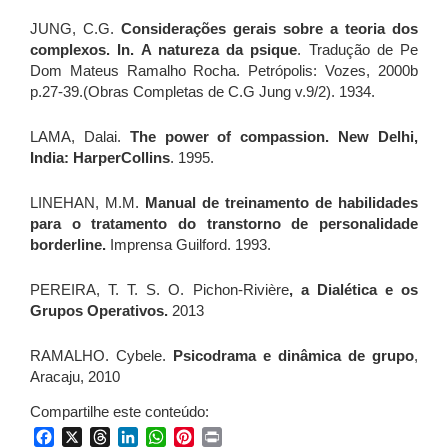
JUNG, C.G.
Considerações gerais sobre a teoria dos
complexos. In. A natureza da
psique
. Tradução de Pe
Dom Mateus Ramalho Rocha. Petrópolis: Vozes, 2000b
p.27-39.(Obras Completas de C.G Jung v.9/2). 1934.
LAMA, Dalai.
The power of compassion. New Delhi,
India: HarperCollins
. 1995.
LINEHAN, M.M.
Manual de treinamento de habilidades
para o tratamento do
transtorno de personalidade
borderline.
Imprensa Guilford. 1993.
PEREIRA, T. T. S. O. Pichon-Rivière
, a Dialética e os
Grupos Operativos.
2013
RAMALHO. Cybele.
Psicodrama e dinâmica de grupo
,
Aracaju, 2010
Compartilhe este conteúdo:
Facebook
X
Threads
LinkedIn
WhatsApp
Pinterest
Print