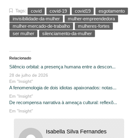
Tags:
covid
covid-19
covid19
esgotamento
invisibilidade-da-mulher
mulher-empreendedora
mulher-mercado-de-trabalho
mulheres-fortes
ser mulher
silenciamento-da-mulher
Relacionado
Silêncio orbital: a presença humana entre a descon...
28 de julho de 2026
Em "Insight"
A fenomenologia de dois idiotas apaixonados: notas...
Em "Insight"
De recompensa narrativa à ameaça cultural: reflexõ...
Em "Insight"
Isabella Silva Fernandes