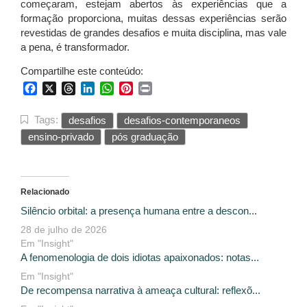
começaram, estejam abertos às experiências que a
formação proporciona, muitas dessas experiências serão
revestidas de grandes desafios e muita disciplina, mas vale
a pena, é transformador.
Compartilhe este conteúdo:
Facebook
X
Threads
LinkedIn
WhatsApp
Pinterest
Print
Tags:
desafios
desafios-contemporaneos
ensino-privado
pós graduação
Relacionado
Silêncio orbital: a presença humana entre a descon...
28 de julho de 2026
Em "Insight"
A fenomenologia de dois idiotas apaixonados: notas...
Em "Insight"
De recompensa narrativa à ameaça cultural: reflexõ...