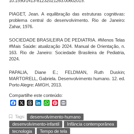
10.1590/1413-81232021263.00602019.
PIAGET, Jean. A equilibração das estruturas cognitivas:
problema central do desenvolvimento. Rio de Janeiro:
Zahar, 1976.
SOCIEDADE BRASILEIRA DE PEDIATRIA. #Menos Telas
#Mais Saúde: atualização 2024. Manual de Orientação, n.
163. Rio de Janeiro: Sociedade Brasileira de Pediatria,
2024.
PAPALIA, Diane E.; FELDMAN, Ruth Duskin;
MARTORELL, Gabriela. Desenvolvimento humano. 12. ed.
Porto Alegre: AMGH, 2013.
Compartilhe este conteúdo:
Facebook
X
Threads
LinkedIn
WhatsApp
Pinterest
Print
Tags:
desenvolvimento-humano
desenvolvimento-infantil
Infância contemporânea
tecnologia
Tempo de tela