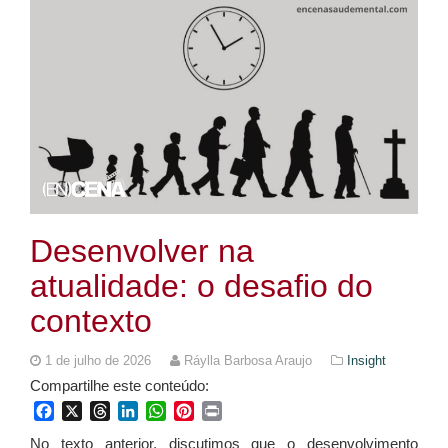
Desenvolver na
atualidade: o desafio do
contexto
1 de julho de 2026
Ráylla Barbosa Araujo
Insight
Compartilhe este conteúdo:
Facebook
X
Threads
LinkedIn
WhatsApp
Pinterest
Print
No texto anterior, discutimos que o desenvolvimento