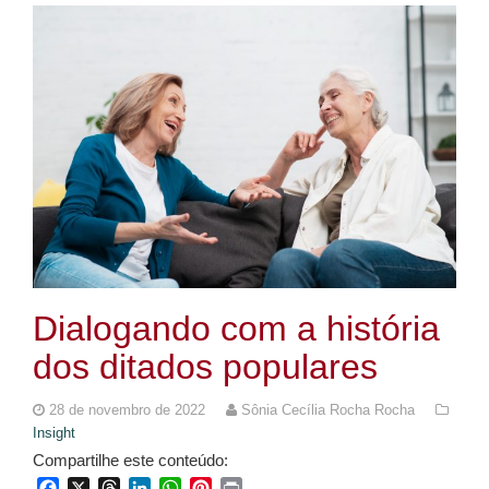
Dialogando com a história
dos ditados populares
28 de novembro de 2022
Sônia Cecília Rocha Rocha
Insight
Compartilhe este conteúdo:
Facebook
X
Threads
LinkedIn
WhatsApp
Pinterest
Print