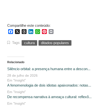
Compartilhe este conteúdo:
Facebook
X
Threads
LinkedIn
WhatsApp
Pinterest
Print
Tags:
cultura
ditados-populares
Relacionado
Silêncio orbital: a presença humana entre a descon...
28 de julho de 2026
Em "Insight"
A fenomenologia de dois idiotas apaixonados: notas...
Em "Insight"
De recompensa narrativa à ameaça cultural: reflexõ...
Em "Insight"