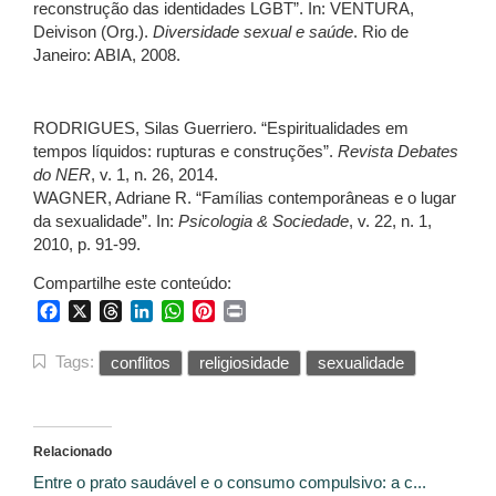
reconstrução das identidades LGBT”. In: VENTURA,
Deivison (Org.).
Diversidade sexual e saúde
. Rio de
Janeiro: ABIA, 2008.
RODRIGUES, Silas Guerriero. “Espiritualidades em
tempos líquidos: rupturas e construções”.
Revista Debates
do NER
, v. 1, n. 26, 2014.
WAGNER, Adriane R. “Famílias contemporâneas e o lugar
da sexualidade”. In:
Psicologia & Sociedade
, v. 22, n. 1,
2010, p. 91-99.
Compartilhe este conteúdo:
Facebook
X
Threads
LinkedIn
WhatsApp
Pinterest
Print
Tags:
conflitos
religiosidade
sexualidade
Relacionado
Entre o prato saudável e o consumo compulsivo: a c...