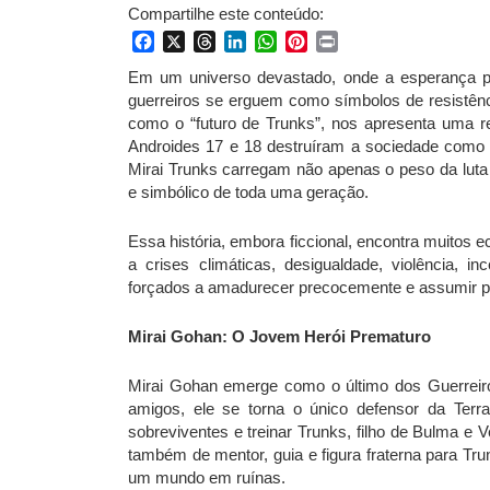
Compartilhe este conteúdo:
Facebook
X
Threads
LinkedIn
WhatsApp
Pinterest
Print
Em um universo devastado, onde a esperança par
guerreiros se erguem como símbolos de resistênci
como o “futuro de Trunks”, nos apresenta uma 
Androides 17 e 18 destruíram a sociedade como s
Mirai Trunks carregam não apenas o peso da luta
e simbólico de toda uma geração.
Essa história, embora ficcional, encontra muitos
a crises climáticas, desigualdade, violência, 
forçados a amadurecer precocemente e assumir pa
Mirai Gohan: O Jovem Herói Prematuro
Mirai Gohan emerge como o último dos Guerrei
amigos, ele se torna o único defensor da Terra
sobreviventes e treinar Trunks, filho de Bulma e
também de mentor, guia e figura fraterna para Tr
um mundo em ruínas.