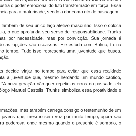
lustra o poder emocional do luto transformado em força. Essa
cia para a maturidade, sendo a dor como rito de passagem.
também de seu único laço afetivo masculino. Isso o coloca
uia, o que aprofunda seu senso de responsabilidade. Trunks
as por necessidade, mas por convicção. Sua jornada é
o as opções são escassas. Ele estuda com Bulma, treina
 no tempo. Tudo isso representa uma juventude que busca,
ação.
s decide viajar no tempo para evitar que essa realidade
senta a juventude que, mesmo herdando um mundo caótico,
“A nova geração não quer repetir os erros do passado, ela
ólogo Manuel Castells. Trunks simboliza essa proatividade e
nformações, mas também carrega consigo o testemunho de um
 os jovens que, mesmo sem voz por muito tempo, agora são
ra poderosa, onde mesmo quando o presente é sombrio, o