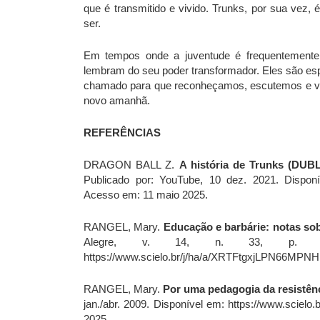
que é transmitido e vivido. Trunks, por sua vez,
ser.
Em tempos onde a juventude é frequentemente 
lembram do seu poder transformador. Eles são es
chamado para que reconheçamos, escutemos e va
novo amanhã.
REFERÊNCIAS
DRAGON BALL Z.
A história de Trunks (DUB
Publicado por: YouTube, 10 dez. 2021. Dispo
Acesso em: 11 maio 2025.
RANGEL, Mary.
Educação e barbárie: notas sob
Alegre, v. 14, n. 33, p. 129–
https://www.scielo.br/j/ha/a/XRTFtgxjLPN66MPN
RANGEL, Mary.
Por uma pedagogia da resistên
jan./abr. 2009. Disponível em: https://www.scie
2025.