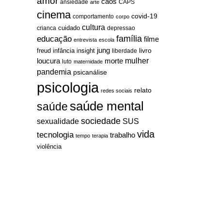
amor
caos
ansiedade
arte
CAPS
cinema
covid-19
comportamento
corpo
cultura
cuidado
crianca
depressao
família
educação
filme
entrevista
escola
jung
livro
freud
infância
insight
liberdade
mulher
loucura
morte
luto
maternidade
pandemia
psicanálise
psicologia
relato
redes sociais
saúde mental
saúde
sociedade
sexualidade
SUS
vida
tecnologia
trabalho
tempo
terapia
violência