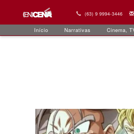
(63) 9 9994-3446
Início
Narrativas
Cinema, TV