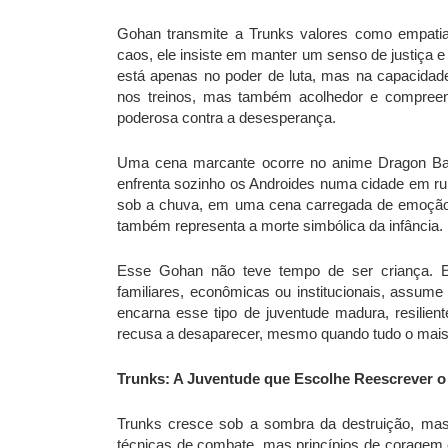
Gohan transmite a Trunks valores como empatia,
caos, ele insiste em manter um senso de justiça 
está apenas no poder de luta, mas na capacidade
nos treinos, mas também acolhedor e compree
poderosa contra a desesperança.
Uma cena marcante ocorre no anime Dragon Bal
enfrenta sozinho os Androides numa cidade em ruí
sob a chuva, em uma cena carregada de emoção
também representa a morte simbólica da infância.
Esse Gohan não teve tempo de ser criança. El
familiares, econômicas ou institucionais, assum
encarna esse tipo de juventude madura, resilient
recusa a desaparecer, mesmo quando tudo o mais
Trunks: A Juventude que Escolhe Reescrever o
Trunks cresce sob a sombra da destruição, m
técnicas de combate, mas princípios de coragem 