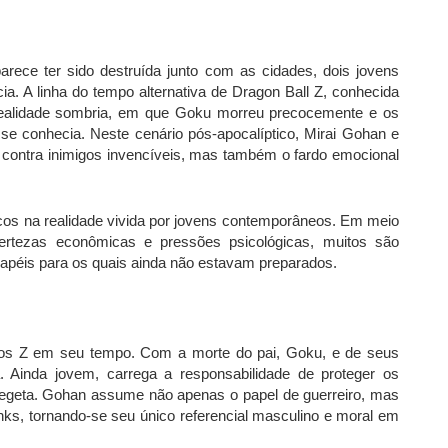
ece ter sido destruída junto com as cidades, dois jovens
a. A linha do tempo alternativa de Dragon Ball Z, conhecida
realidade sombria, em que Goku morreu precocemente e os
e conhecia. Neste cenário pós-apocalíptico, Mirai Gohan e
 contra inimigos invencíveis, mas também o fardo emocional
 ecos na realidade vivida por jovens contemporâneos. Em meio
incertezas econômicas e pressões psicológicas, muitos são
péis para os quais ainda não estavam preparados.
ros Z em seu tempo. Com a morte do pai, Goku, e de seus
. Ainda jovem, carrega a responsabilidade de proteger os
 Vegeta. Gohan assume não apenas o papel de guerreiro, mas
unks, tornando-se seu único referencial masculino e moral em