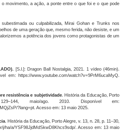
 é o movimento, a ação, a ponte entre o que foi e o que pode
subestimada ou culpabilizada, Mirai Gohan e Trunks nos
pelhos de uma geração que, mesmo ferida, não desiste, e um
lorizemos a potência dos jovens como protagonistas de um
LADO).
[S.l.]: Dragon Ball Nostalgia, 2021. 1 vídeo (46min).
nível em: https://www.youtube.com/watch?v=9PrM6ucaMyQ.
re resistência e subjetividade
. História da Educação, Porto
144, maio/ago. 2010. Disponível em:
HMQjZsP/?lang=pt. Acesso em: 13 maio 2025.
cia
. História da Educação, Porto Alegre, v. 13, n. 28, p. 11–30,
lo.br/j/ha/a/YSF98JjdMdSkwD8Khcs9sdp/. Acesso em: 13 maio