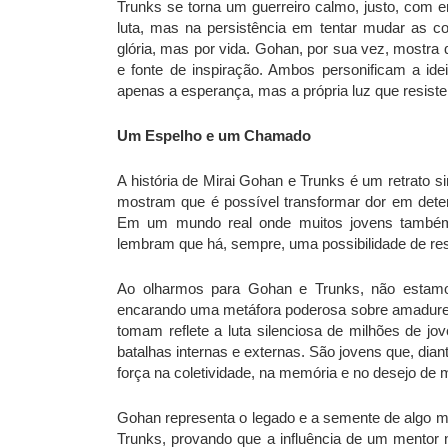
Trunks se torna um guerreiro calmo, justo, com e
luta, mas na persistência em tentar mudar as c
glória, mas por vida. Gohan, por sua vez, mostra
e fonte de inspiração. Ambos personificam a id
apenas a esperança, mas a própria luz que resiste
Um Espelho e um Chamado
A história de Mirai Gohan e Trunks é um retrato s
mostram que é possível transformar dor em det
Em um mundo real onde muitos jovens também 
lembram que há, sempre, uma possibilidade de res
Ao olharmos para Gohan e Trunks, não estamo
encarando uma metáfora poderosa sobre amadurec
tomam reflete a luta silenciosa de milhões de 
batalhas internas e externas. São jovens que, dia
força na coletividade, na memória e no desejo de
Gohan representa o legado e a semente de algo
Trunks, provando que a influência de um mentor 