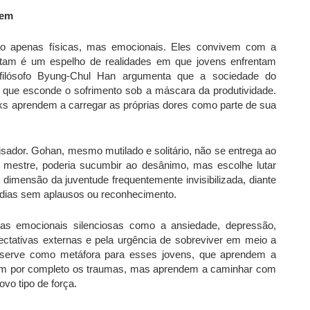
vem
ão apenas físicas, mas emocionais. Eles convivem com a
bitam é um espelho de realidades em que jovens enfrentam
O filósofo Byung-Chul Han argumenta que a sociedade do
que esconde o sofrimento sob a máscara da produtividade.
ks aprendem a carregar as próprias dores como parte de sua
isador. Gohan, mesmo mutilado e solitário, não se entrega ao
u mestre, poderia sucumbir ao desânimo, mas escolhe lutar
 dimensão da juventude frequentemente invisibilizada, diante
s dias sem aplausos ou reconhecimento.
has emocionais silenciosas como a ansiedade, depressão,
ctativas externas e pela urgência de sobreviver em meio a
an serve como metáfora para esses jovens, que aprendem a
ram por completo os traumas, mas aprendem a caminhar com
vo tipo de força.