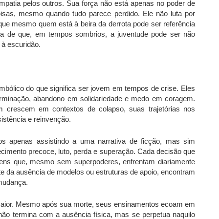
mpatia pelos outros. Sua força não está apenas no poder de
oisas, mesmo quando tudo parece perdido. Ele não luta por
 que mesmo quem está à beira da derrota pode ser referência
eia de que, em tempos sombrios, a juventude pode ser não
 à escuridão.
imbólico do que significa ser jovem em tempos de crise. Eles
erminação, abandono em solidariedade e medo em coragem.
crescem em contextos de colapso, suas trajetórias nos
istência e reinvenção.
s apenas assistindo a uma narrativa de ficção, mas sim
imento precoce, luto, perda e superação. Cada decisão que
jovens que, mesmo sem superpoderes, enfrentam diariamente
nte da ausência de modelos ou estruturas de apoio, encontram
 mudança.
 maior. Mesmo após sua morte, seus ensinamentos ecoam em
não termina com a ausência física, mas se perpetua naquilo