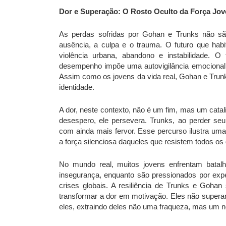
Dor e Superação: O Rosto Oculto da Força Jo
As perdas sofridas por Gohan e Trunks não s
ausência, a culpa e o trauma. O futuro que ha
violência urbana, abandono e instabilidade. 
desempenho impõe uma autovigilância emocional 
Assim como os jovens da vida real, Gohan e Trun
identidade.
A dor, neste contexto, não é um fim, mas um catal
desespero, ele persevera. Trunks, ao perder se
com ainda mais fervor. Esse percurso ilustra uma
a força silenciosa daqueles que resistem todos o
No mundo real, muitos jovens enfrentam batal
insegurança, enquanto são pressionados por expe
crises globais. A resiliência de Trunks e Goh
transformar a dor em motivação. Eles não supe
eles, extraindo deles não uma fraqueza, mas um no