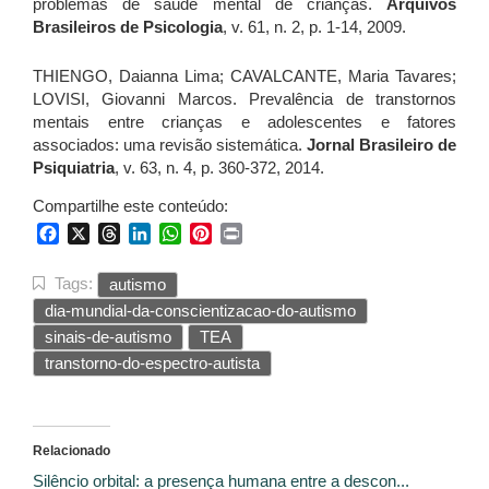
problemas de saúde mental de crianças.
Arquivos
Brasileiros de Psicologia
, v. 61, n. 2, p. 1-14, 2009.
THIENGO, Daianna Lima; CAVALCANTE, Maria Tavares;
LOVISI, Giovanni Marcos. Prevalência de transtornos
mentais entre crianças e adolescentes e fatores
associados: uma revisão sistemática.
Jornal Brasileiro de
Psiquiatria
, v. 63, n. 4, p. 360-372, 2014.
Compartilhe este conteúdo:
Facebook
X
Threads
LinkedIn
WhatsApp
Pinterest
Print
Tags:
autismo
dia-mundial-da-conscientizacao-do-autismo
sinais-de-autismo
TEA
transtorno-do-espectro-autista
Relacionado
Silêncio orbital: a presença humana entre a descon...