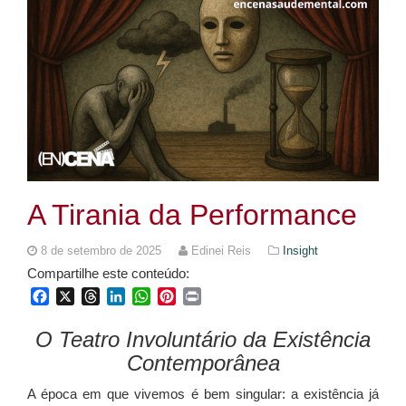
A Tirania da Performance
8 de setembro de 2025
Edinei Reis
Insight
Compartilhe este conteúdo:
Facebook
X
Threads
LinkedIn
WhatsApp
Pinterest
Print
O Teatro Involuntário da Existência
Contemporânea
A época em que vivemos é bem singular: a existência já