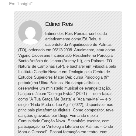
Em "Insight"
Edinei Reis
Edinei dos Reis Pereira, conhecido
artisticamente como Ed Reis, é
sacerdote da Arquidiocese de Palmas
(TO), ordenado em 06/12/2008. Atualmente, atua como
Vigário Diocesano Incardinado Residente na Paróquia
Santo Antônio de Lisboa (Aureny III), em Palmas–TO.
Natural de Campinas (SP), é bacharel em Filosofia pelo
Instituto Canção Nova e em Teologia pelo Centro de
Estudos Superiores Mater Dei; cursa Psicologia (9º
período) na Ulbra Palmas. No campo artístico,
desenvolve um ministério musical de evangelização.
Lançou o álbum “Comigo Estás” (2021) — com faixas
como “A Tua Graça Me Basta” e “Acalma‑Me” — e o
single “Nada Muda o Teu Agir” (2022), disponíveis nas
principais plataformas digitais. Como compositor, teve
canções gravadas por Diego Fernando e pela
Comunidade Canção Nova. É também escritor, com
participação na “Antologia Literária de Palmas – Onde
Mora o Girassol”. Possui formação em teatro, com