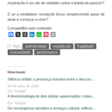
respiração é um ato de rebeldia contra a tirania do parecer?
E se a verdadeira revolução fosse simplesmente parar de
atuar e começar a viver?
Compartilhe este conteúdo:
Facebook
X
Threads
LinkedIn
WhatsApp
Pinterest
Print
Tags:
autenticidade
espetáculo
fragilidade
humanidade
performance
Relacionado
Silêncio orbital: a presença humana entre a descon...
28 de julho de 2026
Em "Insight"
A fenomenologia de dois idiotas apaixonados: notas...
Em "Insight"
De recompensa narrativa à ameaça cultural: reflexõ...