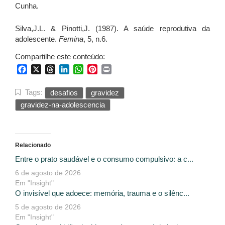
Cunha.
Silva,J.L. & Pinotti,J. (1987). A saúde reprodutiva da
adolescente.
Femina
, 5, n.6.
Compartilhe este conteúdo:
Facebook
X
Threads
LinkedIn
WhatsApp
Pinterest
Print
Tags:
desafios
gravidez
gravidez-na-adolescencia
Relacionado
Entre o prato saudável e o consumo compulsivo: a c...
6 de agosto de 2026
Em "Insight"
O invisível que adoece: memória, trauma e o silênc...
5 de agosto de 2026
Em "Insight"