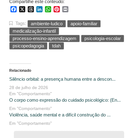
Compartilhe este conteúdo:
Facebook
X
Threads
LinkedIn
WhatsApp
Pinterest
Print
Tags:
ambiente-ludico
apoio-familiar
medicalização-infantil
processo-ensino-aprendizagem
psicologia-escolar
psicopedagogia
tdah
Relacionado
Silêncio orbital: a presença humana entre a descon...
28 de julho de 2026
Em "Comportamento"
O corpo como expressão do cuidado psicológico: (En...
Em "Comportamento"
Violência, saúde mental e a difícil construção do ...
Em "Comportamento"