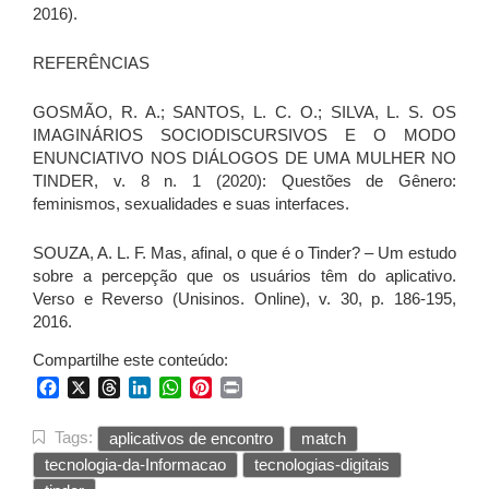
2016).
REFERÊNCIAS
GOSMÃO, R. A.; SANTOS, L. C. O.; SILVA, L. S. OS
IMAGINÁRIOS SOCIODISCURSIVOS E O MODO
ENUNCIATIVO NOS DIÁLOGOS DE UMA MULHER NO
TINDER,
v. 8 n. 1 (2020): Questões de Gênero:
feminismos, sexualidades e suas interfaces.
SOUZA, A. L. F. Mas, afinal, o que é o Tinder? – Um estudo
sobre a percepção que os usuários têm do aplicativo.
Verso e Reverso (Unisinos. Online), v. 30, p. 186-195,
2016.
Compartilhe este conteúdo:
Facebook
X
Threads
LinkedIn
WhatsApp
Pinterest
Print
Tags:
aplicativos de encontro
match
tecnologia-da-Informacao
tecnologias-digitais