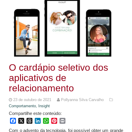
O cardápio seletivo dos
aplicativos de
relacionamento
23 de outubro de 2021
Pollyanna Silva Carvalho
Comportamento,
Insight
Compartilhe este conteúdo:
Facebook
X
Threads
LinkedIn
WhatsApp
Pinterest
Print
Com o advento da tecnologia, foi possível obter um grande