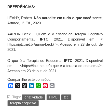
REFERÊNCIAS
:
LEAHY, Robert.
Não acredite em tudo o que você sente
,
Artmed, 1
ª
Ed., 2020.
AARON Beck – Quem é o criador da Terapia Cognitivo
Comportamental,
IPTC
, 2021. Disponível em: <
https://iptc.net.br/aaron-beck/ >. Acesso em 23 de out. de
2021.
O que é a Terapia do Esquema,
IPTC
, 2021. Disponível
em: <https://iptc.net.br/o-que-e-a-terapia-do-esquema/>.
Acesso em 23 de out. de 2021.
Compartilhe este conteúdo:
Facebook
X
Threads
LinkedIn
WhatsApp
Pinterest
Print
Tags:
criatividade
ITPC
tcc
terapia cognitiva