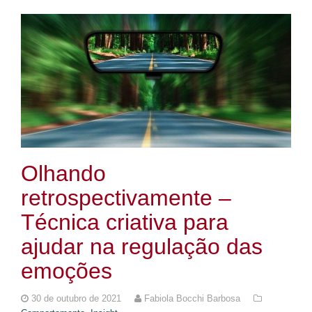
Olhando
retrospectivamente –
Técnica criativa para
ajudar na regulação das
emoções
30 de outubro de 2021
Fabiola Bocchi Barbosa