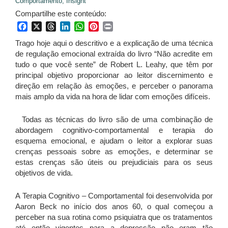
Comportamento,
Insight
Compartilhe este conteúdo:
Facebook
X
Threads
LinkedIn
WhatsApp
Pinterest
Print
Trago hoje aqui o descritivo e a explicação de uma técnica
de regulação emocional extraída do livro “Não acredite em
tudo o que você sente” de Robert L. Leahy, que têm por
principal objetivo proporcionar ao leitor discernimento e
direção em relação às emoções, e perceber o panorama
mais amplo da vida na hora de lidar com emoções difíceis.
Todas as técnicas do livro são de uma combinação de
abordagem cognitivo-comportamental e terapia do
esquema emocional, e ajudam o leitor a explorar suas
crenças pessoais sobre as emoções, e determinar se
estas crenças são úteis ou prejudiciais para os seus
objetivos de vida.
A Terapia Cognitivo – Comportamental foi desenvolvida por
Aaron Beck no início dos anos 60, o qual começou a
perceber na sua rotina como psiquiatra que os tratamentos
até então vigentes para a depressão não eram tão