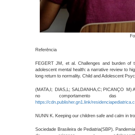
Fo
Referência
FEGERT JM, et al. Challenges and burden of t
adolescent mental health: a narrative review to hi
long return to normality. Child and Adolescent Psyc
(MATA,I; DIAS,L; SALDANHA,C; PICANÇO M) As 
no comportamento das cri
https://cdn.publisher.gn1.link/residenciapediatrica.
NUNN K. Keeping our children safe and calm in trou
Sociedade Brasileira de Pediatria(SBP). Pandemi