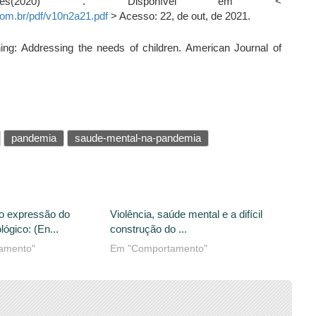
ntes(2020) . Disponível em <
.com.br/pdf/v10n2a21.pdf
> Acesso: 22, de out, de 2021.
g: Addressing the needs of children. American Journal of
pandemia
saude-mental-na-pandemia
o expressão do
Violência, saúde mental e a difícil
lógico: (En...
construção do ...
amento"
Em "Comportamento"