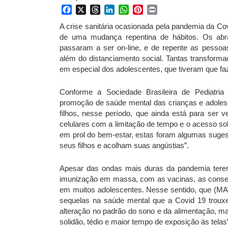
Facebook
X
Threads
LinkedIn
WhatsApp
Pinterest
Print
A crise sanitária ocasionada pela pandemia da Co
de uma mudança repentina de hábitos. Os abra
passaram a ser on-line, e de repente as pesso
além do distanciamento social. Tantas transform
em especial dos adolescentes, que tiveram que f
Conforme a Sociedade Brasileira de Pediatria 
promoção de saúde mental das crianças e adoles
filhos, nesse período, que ainda está para ser 
celulares com a limitação de tempo e o acesso sob
em prol do bem-estar, estas foram algumas sugest
seus filhos e acolham suas angústias”.
Apesar das ondas mais duras da pandemia tere
imunização em massa, com as vacinas, as conse
em muitos adolescentes. Nesse sentido, que 
sequelas na saúde mental que a Covid 19 trouxe 
alteração no padrão do sono e da alimentação, mai
solidão, tédio e maior tempo de exposição às 