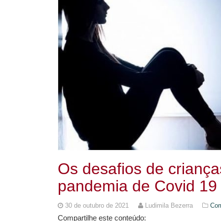
Os desafios de criança
pandemia de Covid 19
30 de outubro de 2021
Ludimila Bezerra
Com
Compartilhe este conteúdo: