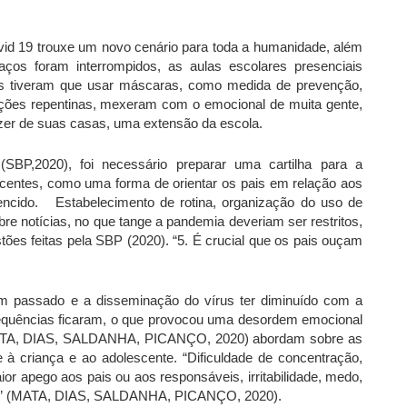
vid 19 trouxe um novo cenário para toda a humanidade, além
ços foram interrompidos, as aulas escolares presenciais
as tiveram que usar máscaras, como medida de prevenção,
ações repentinas, mexeram com o emocional de muita gente,
azer de suas casas, uma extensão da escola.
(SBP,2020), foi necessário preparar uma cartilha para a
centes, como uma forma de orientar os pais em relação aos
vencido. Estabelecimento de rotina, organização do uso de
re notícias, no que tange a pandemia deveriam ser restritos,
ões feitas pela SBP (2020). “5. É crucial que os pais ouçam
m passado e a disseminação do vírus ter diminuído com a
quências ficaram, o que provocou uma desordem emocional
(MATA, DIAS, SALDANHA, PICANÇO, 2020) abordam sobre as
à criança e ao adolescente. “Dificuldade de concentração,
or apego aos pais ou aos responsáveis, irritabilidade, medo,
telas” (MATA, DIAS, SALDANHA, PICANÇO, 2020).