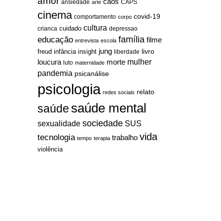
amor
caos
ansiedade
arte
CAPS
cinema
covid-19
comportamento
corpo
cultura
cuidado
crianca
depressao
família
educação
filme
entrevista
escola
jung
livro
freud
infância
insight
liberdade
mulher
loucura
morte
luto
maternidade
pandemia
psicanálise
psicologia
relato
redes sociais
saúde mental
saúde
sociedade
sexualidade
SUS
vida
tecnologia
trabalho
tempo
terapia
violência