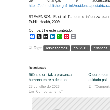
de crianças e adolesce
https://cdn.publisher.gn1.link/residenciapediatrica
STEVENSON E, et al. Pandemic influenza plannin
Public Health, 2009.
Compartilhe este conteúdo:
Facebook
X
Threads
LinkedIn
WhatsApp
Pinterest
Print
Tags:
adolescentes
covid-19
criancas
Relacionado
Silêncio orbital: a presença
O corpo com
humana entre a descon...
cuidado psico
28 de julho de 2026
Em "Comport
Em "Comportamento"