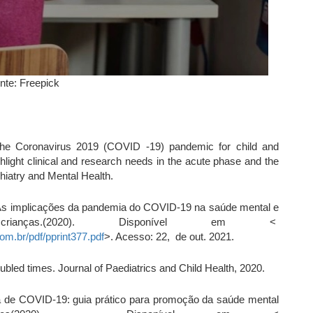
nte: Freepick
he Coronavirus 2019 (COVID ‑19) pandemic for child and
ghlight clinical and research needs in the acute phase and the
hiatry and Mental Health.
implicações da pandemia do COVID-19 na saúde mental e
anças.(2020). Disponível em <
com.br/pdf/pprint377.pdf
>. Acesso: 22, de out. 2021.
bled times. Journal of Paediatrics and Child Health, 2020.
a de COVID-19: guia prático para promoção da saúde mental