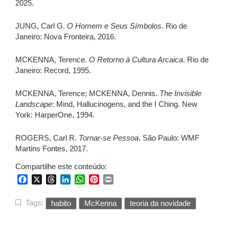
2025.
JUNG, Carl G.
O Homem e Seus Símbolos
. Rio de
Janeiro: Nova Fronteira, 2016.
MCKENNA, Terence.
O Retorno à Cultura Arcaica
. Rio de
Janeiro: Record, 1995.
MCKENNA, Terence; MCKENNA, Dennis.
The Invisible
Landscape
: Mind, Hallucinogens, and the I Ching. New
York: HarperOne, 1994.
ROGERS, Carl R.
Tornar-se Pessoa
. São Paulo: WMF
Martins Fontes, 2017.
Compartilhe este conteúdo:
Facebook
X
Threads
LinkedIn
WhatsApp
Pinterest
Print
Tags:
habito
McKenna
teoria da novidade