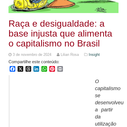
Raça e desigualdade: a
base injusta que alimenta
o capitalismo no Brasil
3 de novembro de 2024
Lilian Rosa
Insight
Compartilhe este conteúdo:
Facebook
X
Threads
LinkedIn
WhatsApp
Pinterest
Print
O
capitalismo
se
desenvolveu
a partir
da
utilização