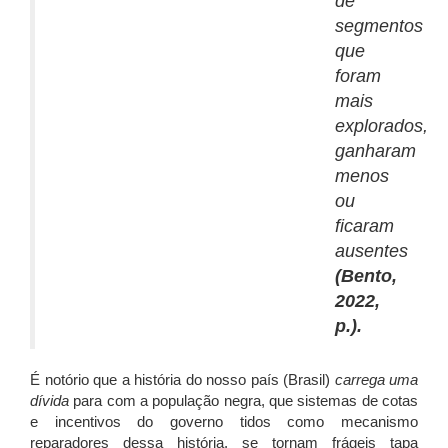
de
segmentos
que
foram
mais
explorados,
ganharam
menos
ou
ficaram
ausentes
(Bento,
2022,
p.).
É notório que a história do nosso país (Brasil)
carrega uma
dívida
para com a população negra, que sistemas de cotas
e incentivos do governo tidos como mecanismo
reparadores dessa história, se tornam frágeis tapa