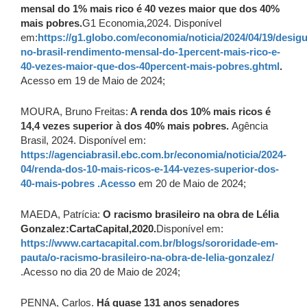
mensal do 1% mais rico é 40 vezes maior que dos 40%
mais pobres.
G1 Economia,2024. Disponível
em:
https://g1.globo.com/economia/noticia/2024/04/19/desig
no-brasil-rendimento-mensal-do-1percent-mais-rico-e-
40-vezes-maior-que-dos-40percent-mais-pobres.ghtml
.
Acesso em 19 de Maio de 2024;
MOURA, Bruno Freitas:
A renda dos 10% mais ricos é
14,4 vezes superior à dos 40% mais pobres.
Agência
Brasil, 2024. Disponível em:
https://agenciabrasil.ebc.com.br/economia/noticia/2024-
04/renda-dos-10-mais-ricos-e-144-vezes-superior-dos-
40-mais-pobres .Acesso
em 20 de Maio de 2024;
MAEDA, Patrícia:
O racismo brasileiro na obra de Lélia
Gonzalez:CartaCapital,2020.
Disponível em:
https://www.cartacapital.com.br/blogs/sororidade-em-
pauta/o-racismo-brasileiro-na-obra-de-lelia-gonzalez/
.Acesso no dia 20 de Maio de 2024;
PENNA, Carlos.
Há quase 131 anos senadores