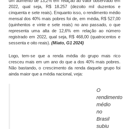
um aumento de 13,2% em relação ao valor observado em
2022, qual seja, R$ 18.257 (dezoito mil duzentos e
cinquenta e sete reais). Enquanto isso, o rendimento médio
mensal dos 40% mais pobres foi de, em média, R$ 527,00
(quinhentos e vinte e sete reais) no ano passado, o que
representa uma alta de 12,6% em relação ao número
registrado em 2022, qual seja, R$ 468,00 (quatrocentos e
sessenta e oito reais).
(Miato, G1 2024)
Logo, tem-se que a renda média do grupo mais rico
cresceu mais em um ano do que a dos 40% mais pobres.
Não bastando, o crescimento da renda daquele grupo foi
ainda maior que a média nacional, veja:
O
rendimento
médio
no
Brasil
subiu