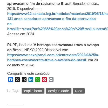
aprovaram o fim do racismo no Brasil.
Senado notícias,
2019. Disponível em :
https://www12.senado.leg.br/noticias/materias/2019/05/13/ha
131-anos-senadores-aprovavam-o-fim-da-escravidao-
no-
brasil#:~:text=Por%20388%20anos%20o%20Brasil,sust
Acesso em 2024.
RUPP, Isadora
: ‘A herança escravocrata trava o avanço
do Brasil’.
NEXO,2022.Disponível em:
https://www.nexojornal.com.br/entrevista/2022/03/25/a-
heranca-escravocrata-trava-o-avanco-do-brasil
.
em 20
de maio de 2024;
Compartilhe este conteúdo:
Facebook
X
Threads
LinkedIn
WhatsApp
Pinterest
Print
Tags:
capitalismo
desigualdade
raca