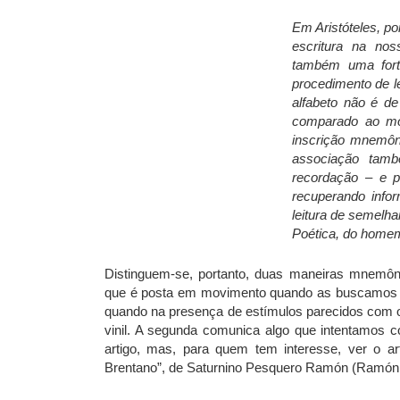
Em Aristóteles, 
escritura na n
também uma fort
procedimento de l
alfabeto não é d
comparado ao mo
inscrição mnemôn
associação tamb
recordação – e p
recuperando info
leitura de semelha
Poética, do homem
Distinguem-se, portanto, duas maneiras mnemôn
que é posta em movimento quando as buscamos e
quando na presença de estímulos parecidos com 
vinil. A segunda comunica algo que intentamos c
artigo, mas, para quem tem interesse, ver o a
Brentano”, de Saturnino Pesquero Ramón (Ramón, 