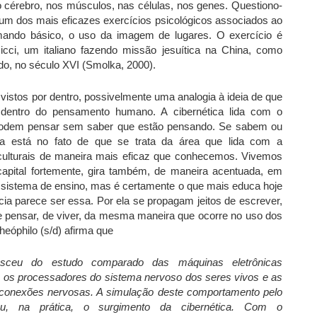
o cérebro, nos músculos, nas células, nos genes. Questiono-
um dos mais eficazes exercícios psicológicos associados ao
ando básico, o uso da imagem de lugares. O exercício é
ci, um italiano fazendo missão jesuítica na China, como
do, no século XVI (Smolka, 2000).
vistos por dentro, possivelmente uma analogia à ideia de que
-se dentro do pensamento humano. A cibernética lida com o
 podem pensar sem saber que estão pensando. Se sabem ou
ca está no fato de que se trata da área que lida com a
culturais de maneira mais eficaz que conhecemos. Vivemos
pital fortemente, gira também, de maneira acentuada, em
 sistema de ensino, mas é certamente o que mais educa hoje
a parece ser essa. Por ela se propagam jeitos de escrever,
, de pensar, de viver, da mesma maneira que ocorre no uso dos
eóphilo (s/d) afirma que
asceu do estudo comparado das máquinas eletrônicas
 os processadores do sistema nervoso dos seres vivos e as
 conexões nervosas. A simulação deste comportamento pelo
ou, na prática, o surgimento da cibernética. Com o