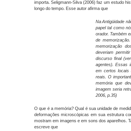
importa. Seligmann-Silva (2006) faz um estudo hi
longo do tempo. Esse autor afirma que
Na Antigüidade nã
papel tal como n
orador. Também em 
de memorização. 
memorização dos
deveriam permiti
discurso final (v
agentes). Essas 
em certos locais 
reais. O importan
memória que dev
imagem seria retr
2006, p.35)
O que é a memória? Qual é sua unidade de medida
deformações microscópicas em sua estrutura con
mostram em imagens e em sons dos aparelhos. Ta
escreve que