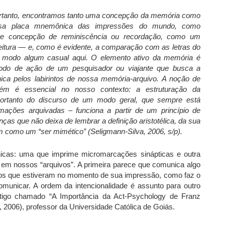
portanto, encontramos tanto uma concepção da memória como
ossa placa mnemônica das impressões do mundo, como
e concepção de reminiscência ou recordação, como um
eitura — e, como é evidente, a comparação com as letras do
e modo algum casual aqui. O elemento ativo da memória é
do de ação de um pesquisador ou viajante que busca a
ica pelos labirintos de nossa memória-arquivo. A noção de
ém é essencial no nosso contexto: a estruturação da
ortanto do discurso de um modo geral, que sempre está
rmações arquivadas – funciona a partir de um princípio de
nças que não deixa de lembrar a definição aristotélica, da sua
 como um “ser mimético” (Seligmann-Silva, 2006, s/p).
icas: uma que imprime micromarcações sinápticas e outra
m nossos “arquivos”. A primeira parece que comunica algo
os que estiveram no momento de sua impressão, como faz o
omunicar. A ordem da intencionalidade é assunto para outro
rtigo chamado “A Importância da Act-Psychology de Franz
2006), professor da Universidade Católica de Goiás.