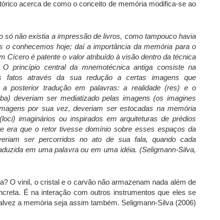
stórico acerca de como o conceito de memória modifica-se ao
o só não existia a impressão de livros, como tampouco havia
ós o conhecemos hoje; daí a importância da memória para o
Cícero é patente o valor atribuído à visão dentro da técnica
O princípio central da mnemotécnica antiga consiste na
 fatos através da sua redução a certas imagens que
r a posterior tradução em palavras: a realidade (res) e o
erba) deveriam ser mediatizado pelas imagens (os imagines
imagens por sua vez, deveriam ser estocadas na memória
(loci) imaginários ou inspirados em arquiteturas de prédios
te era que o retor tivesse domínio sobre esses espaços da
eriam ser percorridos no ato de sua fala, quando cada
aduzida em uma palavra ou em uma idéia. (Seligmann-Silva,
? O vinil, o cristal e o carvão não armazenam nada além de
creta. É na interação com outros instrumentos que eles se
lvez a memória seja assim também. Seligmann-Silva (2006)