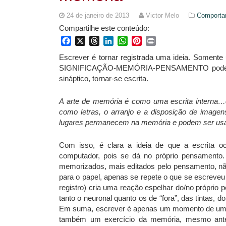
24 de janeiro de 2013
Victor Melo
Comporta
Compartilhe este conteúdo:
Facebook
X
Threads
LinkedIn
WhatsApp
Pinterest
Print
Escrever é tornar registrada uma ideia. Somente
SIGNIFICAÇÃO-MEMÓRIA-PENSAMENTO pode, no tr
sináptico, tornar-se escrita.
A arte de memória é como uma escrita interna…
como letras, o arranjo e a disposição de imagens
lugares permanecem na memória e podem ser usa
Com isso, é clara a ideia de que a escrita oc
computador, pois se dá no próprio pensamento.
memorizados, mais editados pelo pensamento, nã
para o papel, apenas se repete o que se escrev
registro) cria uma reação espelhar do/no próprio 
tanto o neuronal quanto os de “fora”, das tintas, do
Em suma, escrever é apenas um momento de um pe
também um exercício da memória, mesmo antes