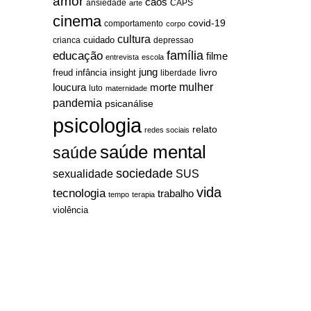
amor
caos
ansiedade
arte
CAPS
cinema
covid-19
comportamento
corpo
cultura
cuidado
crianca
depressao
família
educação
filme
entrevista
escola
jung
livro
freud
infância
insight
liberdade
mulher
loucura
morte
luto
maternidade
pandemia
psicanálise
psicologia
relato
redes sociais
saúde mental
saúde
sociedade
sexualidade
SUS
vida
tecnologia
trabalho
tempo
terapia
violência