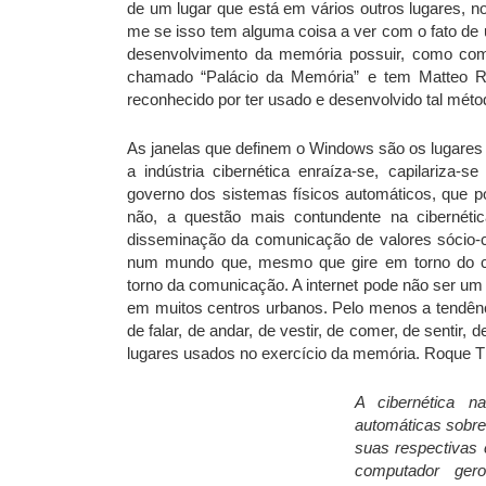
de um lugar que está em vários outros lugares, n
me se isso tem alguma coisa a ver com o fato de 
desenvolvimento da memória possuir, como com
chamado “Palácio da Memória” e tem Matteo Ric
reconhecido por ter usado e desenvolvido tal méto
As janelas que definem o Windows são os lugares 
a indústria cibernética enraíza-se, capilariza
governo dos sistemas físicos automáticos, que
não, a questão mais contundente na cibernéti
disseminação da comunicação de valores sócio-
num mundo que, mesmo que gire em torno do ca
torno da comunicação. A internet pode não ser um
em muitos centros urbanos. Pelo menos a tendênci
de falar, de andar, de vestir, de comer, de sentir
lugares usados no exercício da memória. Roque Th
A cibernética n
automáticas sobre
suas respectivas
computador ger