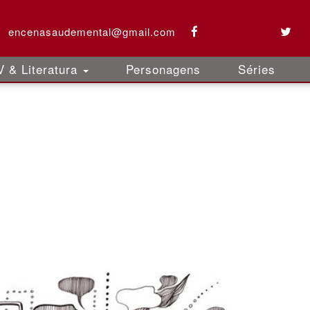
encenasaudemental@gmail.com
 & Literatura
Personagens
Séries