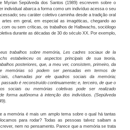
 e Myrian Sepúlveda dos Santos (1989) escrevem sobre o
áter individual abarca a forma como um indivíduo acessa o seu
essado; seu caráter coletivo caminha desde a tradição oral
artes em geral, em especial as imagéticas, chegando ao
am, com ou sem críticas, os trabalhos de Halbwachs, sociólogo
letiva durante as décadas de 30 do século XX. Por exemplo,
eus trabalhos sobre memória, Les cadres sociaux de la
chs estabeleceu os aspectos principais de sua teoria,
abalhos posteriores, que, a meu ver, consistem, primeiro, da
que memórias só podem ser pensadas em termos de
ciais, chamadas por ele quadros sociais da memória;
 passado é reconstruído continuamente; e, terceiro, de que o
os sociais ou memórias coletivas pode ser realizado
de forma autônoma à intenção dos indivíduos. (Sepúlveda
49).
e a memória é mais um amplo tema sobre o qual há tantas
olocamos para rodar? Todas as pessoas talvez saibam a
crever, nem no pensamento. Parece que a memória se trata