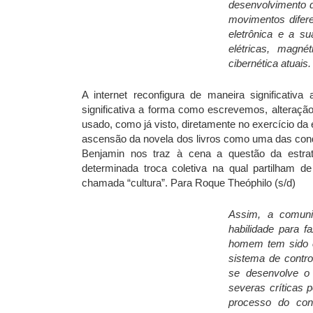
desenvolvimento 
movimentos difer
eletrônica e a su
elétricas, magné
cibernética atuais.
A internet reconfigura de maneira significati
significativa a forma como escrevemos, alteraç
usado, como já visto, diretamente no exercício da e
ascensão da novela dos livros como uma das cond
Benjamin nos traz à cena a questão da estra
determinada troca coletiva na qual partilham de 
chamada “cultura”. Para Roque Theóphilo (s/d)
Assim, a comuni
habilidade para 
homem tem sido co
sistema de contro
se desenvolve o 
severas críticas 
processo do con