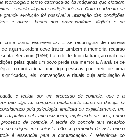
da tecnologia o termo estendeu-se às máquinas que efetuam
entes segundo alguma condição interna. Com o advento da
a grande evolução foi possível a utilização das condições
ticas e óticas, bases dos processadores digitais e da
va a forma como escrevemos. E se reconfigura de maneira
ão de alguma ordem deve trazer também à memória, recurso
scrita. Benjamin (1994) trata do declínio da tradição oral e da
ições pelas quais um povo perde sua memória. A análise de
tégia comunicacional que liga pessoas por meio de uma
significados, leis, convenções e rituais cuja articulação é
cação é regida por um processo de controle, que é a
fazer que algo se comporte exatamente como se deseja. O
nsiderado pela psicologia, implícita ou explicitamente, um
le adaptativo pela aprendizagem, explicando-se, pois, como
processo de controle. A teoria do controle tem recebido
por sua origem mecanicista, não se perdendo de vista que o
trole é essencial para a comunicação. A relevância do