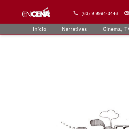
(63) 9 9994-3446
Início
Narrativas
Cinema, TV