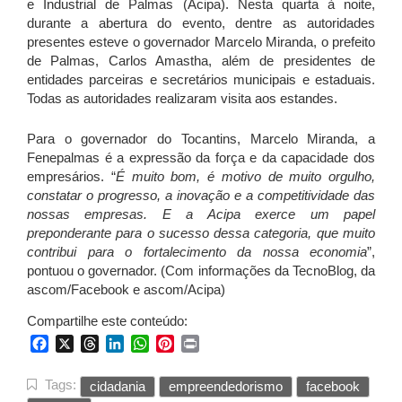
e Industrial de Palmas (Acipa). Nesta quarta à noite,
durante a abertura do evento, dentre as autoridades
presentes esteve o governador Marcelo Miranda, o prefeito
de Palmas, Carlos Amastha, além de presidentes de
entidades parceiras e secretários municipais e estaduais.
Todas as autoridades realizaram visita aos estandes.
Para o governador do Tocantins, Marcelo Miranda, a
Fenepalmas é a expressão da força e da capacidade dos
empresários. “
É muito bom, é motivo de muito orgulho,
constatar o progresso, a inovação e a competitividade das
nossas empresas. E a Acipa exerce um papel
preponderante para o sucesso dessa categoria, que muito
contribui para o fortalecimento da nossa economia
”,
pontuou o governador. (Com informações da TecnoBlog, da
ascom/Facebook e ascom/Acipa)
Compartilhe este conteúdo:
Facebook
X
Threads
LinkedIn
WhatsApp
Pinterest
Print
Tags:
cidadania
empreendedorismo
facebook