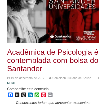
Acadêmica de Psicologia é
contemplada com bolsa do
Santander
19 de dezembro de 2017
Sonielson Luciano de Sousa
Mural
Compartilhe este conteúdo:
Facebook
X
Threads
LinkedIn
WhatsApp
Pinterest
Print
Concorrentes teriam que apresentar excelente e