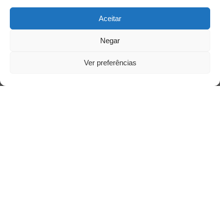
Aceitar
Negar
Ver preferências
Saiba mais
Sobre
Quem somos
Contato
Links Úteis