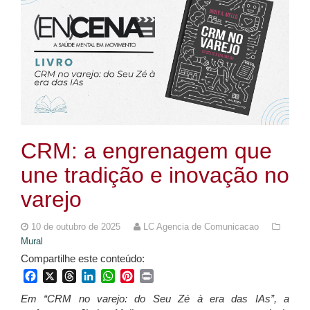
CRM: a engrenagem que
une tradição e inovação no
varejo
10 de outubro de 2025
LC Agencia de Comunicacao
Mural
Compartilhe este conteúdo:
Facebook
X
Threads
LinkedIn
WhatsApp
Pinterest
Print
Em “CRM no varejo: do Seu Zé à era das IAs”, a