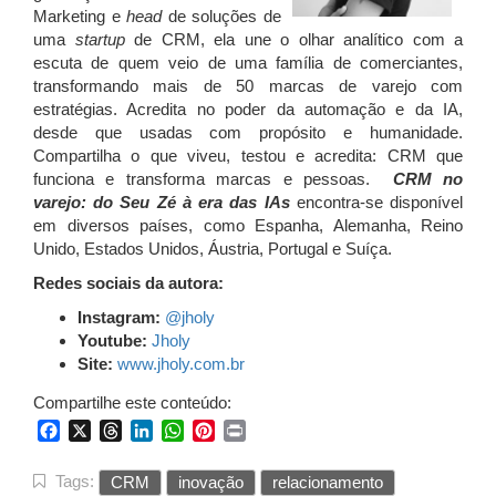
M
arketing
e
head
de soluções de
uma
startup
de CRM, ela une o olhar analítico com a
escuta de quem veio de uma família de comerciantes,
transformando mais de 50 marcas de varejo com
estratégias. Acredita no poder da automação e da IA,
desde que usadas com propósito e humanidade.
Compartilha o que viveu, testou e acredita: CRM que
funciona e transforma marcas e pessoas.
CRM no
varejo: do Seu Zé à era das IAs
encontra-se disponível
em diversos países, como
Espanha, Alemanha, Reino
Unido, Estados Unidos, Áustria, Portugal e Suíça.
Redes sociais da autora:
Instagram:
@
jholy
Youtube:
Jholy
Site:
www.jholy.com.br
Compartilhe este conteúdo:
Facebook
X
Threads
LinkedIn
WhatsApp
Pinterest
Print
Tags:
CRM
inovação
relacionamento