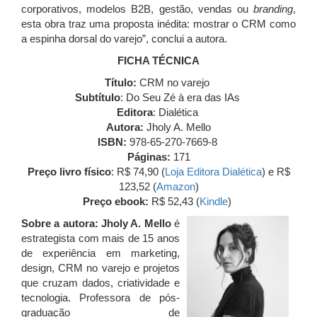
corporativos, modelos B2B, gestão, vendas ou
branding
,
esta obra traz uma proposta inédita: mostrar o CRM como
a espinha dorsal do varejo”, conclui a autora.
FICHA TÉCNICA
Título:
CRM no varejo
Subtítulo
: Do Seu Zé à era das IAs
Editora
: Dialética
Autora:
Jholy A. Mello
ISBN:
978-65-270-7669-8
Páginas:
171
Preço livro físico
: R$ 74,90 (
Loja Editora Dialética
) e R$
123,52
(
Amazon
)
Preço ebook:
R$ 52,43 (
Kindle
)
Sobre a autora: Jholy A. Mello
é
estrategista com mais de 15 anos
de experiência em marketing,
design, CRM no varejo e projetos
que cruzam dados, criatividade e
tecnologia. Professora de pós-
graduação de