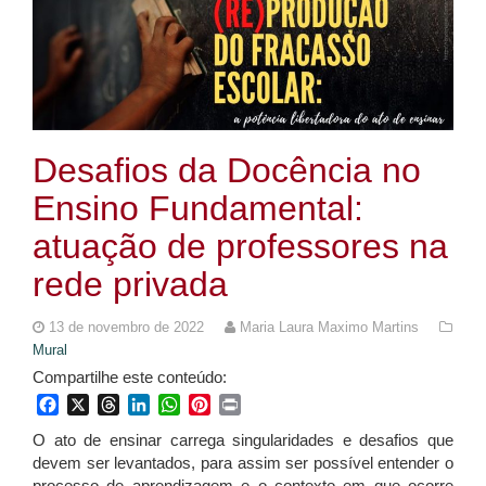
Desafios da Docência no
Ensino Fundamental:
atuação de professores na
rede privada
13 de novembro de 2022
Maria Laura Maximo Martins
Mural
Compartilhe este conteúdo:
Facebook
X
Threads
LinkedIn
WhatsApp
Pinterest
Print
O ato de ensinar carrega singularidades e desafios que
devem ser levantados, para assim ser possível entender o
processo de aprendizagem e o contexto em que ocorre