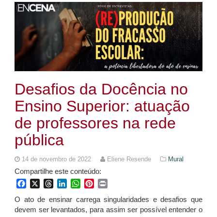
Desafios da Docência no
Ensino Superior: atuação
de professores na rede
pública
14 de novembro de 2022
Eliene Resende
Mural
Compartilhe este conteúdo:
Facebook
X
Threads
LinkedIn
WhatsApp
Pinterest
Print
O ato de ensinar carrega singularidades e desafios que
devem ser levantados, para assim ser possível entender o