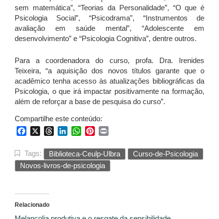
sem matemática”, “Teorias da Personalidade”, “O que é
Psicologia Social”, “Psicodrama”, “Instrumentos de
avaliação em saúde mental”, “Adolescente em
desenvolvimento” e “Psicologia Cognitiva”, dentre outros.
Para a coordenadora do curso, profa. Dra. Irenides
Teixeira, “a aquisição dos novos títulos garante que o
acadêmico tenha acesso às atualizações bibliográficas da
Psicologia, o que irá impactar positivamente na formação,
além de reforçar a base de pesquisa do curso”.
Compartilhe este conteúdo:
Facebook
X
Threads
LinkedIn
WhatsApp
Pinterest
Print
Tags:
Biblioteca-Ceulp-Ulbra
Curso-de-Psicologia
Novos-livros-de-psicologia
Relacionado
Melancolia produtiva e o resgate da sensibilidade ...