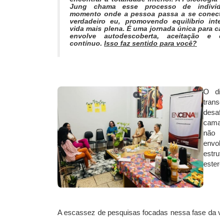
Jung chama esse processo de indivi
momento onde a pessoa passa a se conec
verdadeiro eu, promovendo equilíbrio in
vida mais plena. É uma jornada única para 
envolve autodescoberta, aceitação e c
contínuo.
Isso faz sentido para você?
O di
tran
desa
cama
não 
envo
estr
ester
A escassez de pesquisas focadas nessa fase da 