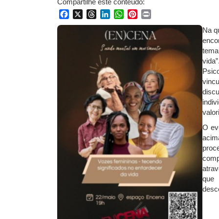
Compartilhe este conteúdo:
Facebook
X
Threads
LinkedIn
WhatsApp
Pinterest
Print
Na qu
enco
tema
vida
Psic
vinc
disc
indi
valor
O ev
acim
proc
comp
atra
que 
desc