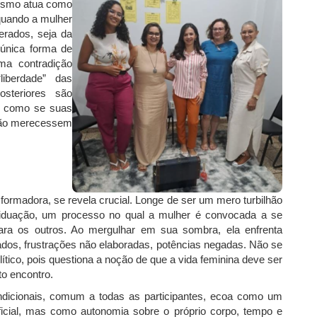
rismo atua como
quando a mulher
erados, seja da
 única forma de
ma contradição
liberdade” das
steriores são
o, como se suas
 não merecessem
sformadora, se revela crucial. Longe de ser um mero turbilhão
ividuação, um processo no qual a mulher é convocada a se
ra os outros. Ao mergulhar em sua sombra, ela enfrenta
dos, frustrações não elaboradas, potências negadas. Não se
ítico, pois questiona a noção de que a vida feminina deve ser
o encontro.
ondicionais, comum a todas as participantes, ecoa como um
rficial, mas como autonomia sobre o próprio corpo, tempo e