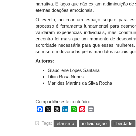
narrativa. E laços que não exijam a diminuição d
eternas doações emocionais.
O evento, ao criar um espaço seguro para ess
processo é ferramenta fundamental para desmo
validaram experiências individuais, mas construí
encontro foi mais que um momento de descontraç
sororidade necessária para que essas mulheres
sem serem devoradas pelos mandatos sociais que
Autoras:
Glaucilene Lopes Santana
Lilian Rosa Nunes
Marildes Martins da Silva Rocha
Compartilhe este conteúdo:
Facebook
X
Threads
LinkedIn
WhatsApp
Pinterest
Print
Tags:
etarismo
individuação
liberdade