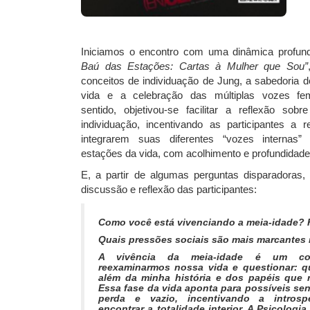
Iniciamos o encontro com uma dinâmica prof
Baú das Estações: Cartas à Mulher que Sou”
conceitos de individuação de Jung, a sabedoria d
vida e a celebração das múltiplas vozes fe
sentido, objetivou-se facilitar a reflexão sob
individuação, incentivando as participantes a
integrarem suas diferentes “vozes internas
estações da vida, com acolhimento e profundidade
E, a partir de algumas perguntas disparadoras,
discussão e reflexão das participantes:
Como você está vivenciando a meia-idade? 
Quais pressões sociais são mais marcantes 
A vivência da meia-idade é um con
reexaminarmos nossa vida e questionar: 
além da minha história e dos papéis que r
Essa fase da vida aponta para possíveis se
perda e vazio, incentivando a introsp
encontrar a totalidade interior. A Psicologia