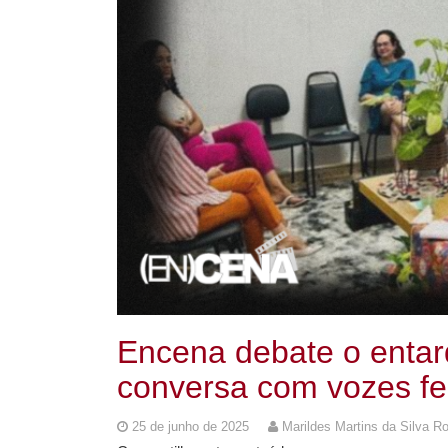
Encena debate o entar
conversa com vozes fe
25 de junho de 2025
Marildes Martins da Silva R