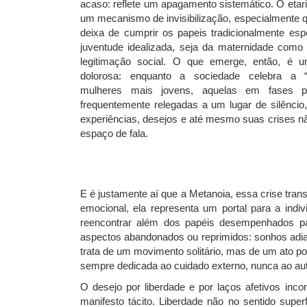
acaso: reflete um apagamento sistemático. O eta
um mecanismo de invisibilização, especialmente 
deixa de cumprir os papeis tradicionalmente esp
juventude idealizada, seja da maternidade como
legitimação social. O que emerge, então, é u
dolorosa: enquanto a sociedade celebra a “
mulheres mais jovens, aquelas em fases po
frequentemente relegadas a um lugar de silênci
experiências, desejos e até mesmo suas crises
espaço de fala.
E é justamente aí que a Metanoia, essa crise tran
emocional, ela representa um portal para a ind
reencontrar além dos papéis desempenhados pa
aspectos abandonados ou reprimidos: sonhos adia
trata de um movimento solitário, mas de um ato pol
sempre dedicada ao cuidado externo, nunca ao aut
O desejo por liberdade e por laços afetivos inc
manifesto tácito. Liberdade não no sentido supe