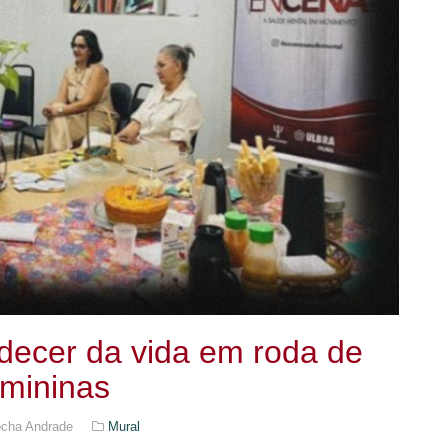
decer da vida em roda de
mininas
ocha Andrade
Mural