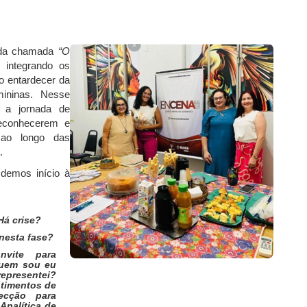
unda chamada
“O
, integrando os
o entardecer da
mininas. Nesse
re a jornada de
 reconhecerem e
” ao longo das
.
 demos início à
Há crise?
nesta fase?
vite para
quem sou eu
epresentei?
ntimentos de
ecção para
 Analítica de