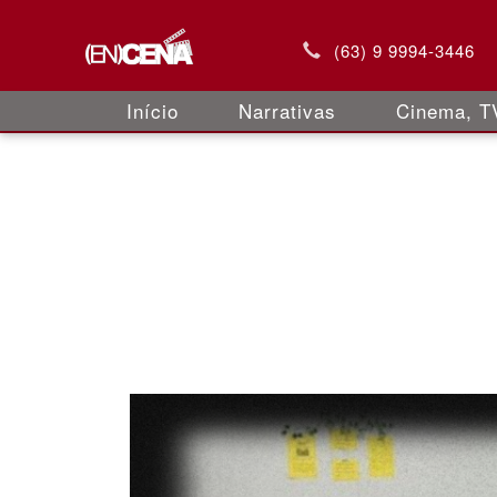
(63) 9 9994-3446
Início
Narrativas
Cinema, TV