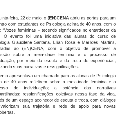
inta-feira, 22 de maio, o
(EN)CENA
abriu as portas para um
ntro com estudantes de Psicologia acima de 40 anos, com o
: “Vozes femininas – tecendo significados no entardecer da
”. O evento foi uma iniciativa das alunas do curso de
ologia Glaucilene Santana, Lilian Rosa e Marildes Martins,
uladas ao (EN)CENA, com o objetivo de promover a
ussão sobre a meia-idade feminina e o processo de
viduação, por meio da escuta e da troca de experiências,
izando suas narrativas e ressignificações.
ento apresentava um chamado para as alunas de Psicologia
a de 40 anos refletirem sobre a meia-idade feminina e o
esso de individuação; a potência das narrativas
artilhadas; ressignificações coletivas nessa fase da vida,
vés de um espaço acolhedor de escuta e troca, com diálogos
valorizam sua trajetória e rede de apoio para novas
obertas.