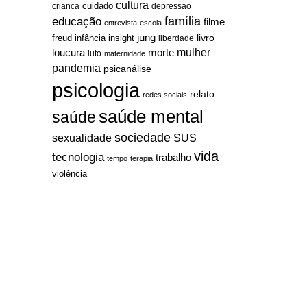
cultura
cuidado
crianca
depressao
família
educação
filme
entrevista
escola
jung
livro
freud
infância
insight
liberdade
mulher
loucura
morte
luto
maternidade
pandemia
psicanálise
psicologia
relato
redes sociais
saúde mental
saúde
sociedade
sexualidade
SUS
vida
tecnologia
trabalho
tempo
terapia
violência