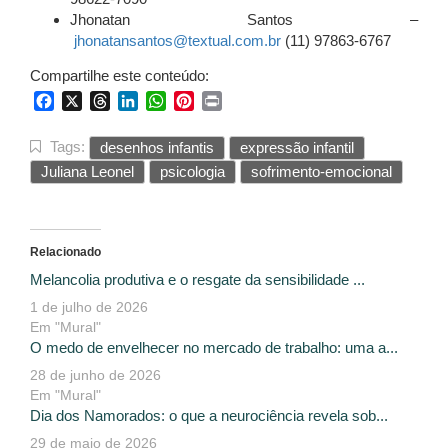
Jhonatan Santos –
jhonatansantos@textual.com.br
(11) 97863-6767
Compartilhe este conteúdo:
Facebook
X
Threads
LinkedIn
WhatsApp
Pinterest
Print
Tags:
desenhos infantis
expressão infantil
Juliana Leonel
psicologia
sofrimento-emocional
Relacionado
Melancolia produtiva e o resgate da sensibilidade ...
1 de julho de 2026
Em "Mural"
O medo de envelhecer no mercado de trabalho: uma a...
28 de junho de 2026
Em "Mural"
Dia dos Namorados: o que a neurociência revela sob...
29 de maio de 2026