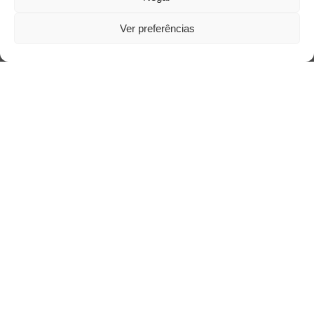
Ver preferências
Saiba mais
Sobre
Quem somos
Contato
Links Úteis