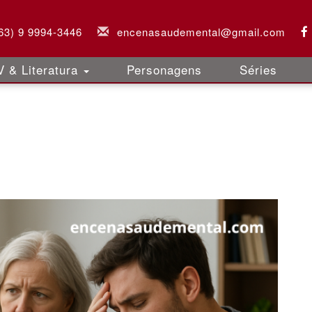
63) 9 9994-3446
encenasaudemental@gmail.com
 & Literatura
Personagens
Séries