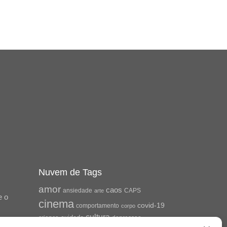
Nuvem de Tags
amor
caos
ansiedade
arte
CAPS
e o
cinema
covid-19
comportamento
corpo
cultura
cuidado
crianca
depressao