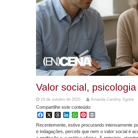
Valor social, psicologi
19 de outubro de 2025
Amanda Caroliny Sgorla
Compartilhe este conteúdo:
Facebook
X
Threads
LinkedIn
WhatsApp
Pinterest
Print
Recentemente, estive procurando intensamente por
e indagações, percebi que nem o valor social é a
a profissão e a prática clínica. À princípio, aten