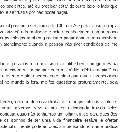
tos pacientes, até eu precisar estar do outro lado, o lado que
, e se frustra por não poder pagar.
social passou a ser acima de 100 reais? e para a psicoterapia
a valorização da profissão e pelo reconhecimento no mercado
ue os psicólogos também precisam pagar contas, mas também
um atendimento quando a pessoa não tiver condições de me
udar as pessoas, e eu me sinto tão útil e bem comigo mesma
 precisam se preocupar com o “crédito, débito ou pix?” no
r que eu me sinto pertencente, sinto que estou fazendo meu
el no mundo lá fora, me fez questionar profundamente, pela
diferença dentro do nosso trabalho como psicólogos e futuros
aramos diversas vezes com essa demanda trazida pelos
a conduta caso não tenhamos um olhar crítico para questões
 os sonhos de ter uma vida financeira estável e ofertar
dade dificilmente poderão coexistir pensando em uma prática