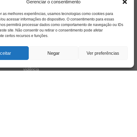
família
educação
Gerenciar o consentimento
filme
entrevista
escola
o
jung
livro
freud
infância
insight
liberdade
se
er as melhores experiências, usamos tecnologias como cookies para
mulher
loucura
morte
luto
maternidade
/ou acessar informações do dispositivo. O consentimento para essas
hor
pandemia
psicanálise
 nos permitirá processar dados como comportamento de navegação ou IDs
psicologia
este site. Não consentir ou retirar o consentimento pode afetar
relato
redes sociais
e certos recursos e funções.
saúde mental
saúde
o
a
sociedade
ceitar
Negar
Ver preferências
sexualidade
SUS
vida
tecnologia
trabalho
tempo
terapia
violência
nto
sta