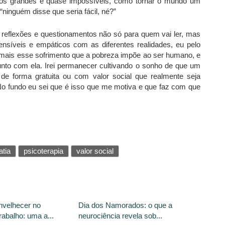
ivos grandes e quase impossíveis, como tornar o mundo um
 “ninguém disse que seria fácil, né?”
 reflexões e questionamentos não só para quem vai ler, mas
síveis e empáticos com as diferentes realidades, eu pelo
mais esse sofrimento que a pobreza impõe ao ser humano, e
unto com ela. Irei permanecer cultivando o sonho de que um
 de forma gratuita ou com valor social que realmente seja
No fundo eu sei que é isso que me motiva e que faz com que
tia
psicoterapia
valor social
nvelhecer no
Dia dos Namorados: o que a
abalho: uma a...
neurociência revela sob...