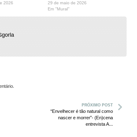
de 2026
29 de maio de 2026
Em "Mural"
Sgorla
ntário.
PRÓXIMO POST
“Envelhecer é tão natural como
nascer e morrer”- (En)cena
entrevista A...