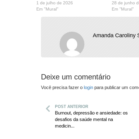
1 de julho de 2026
28 de junho 
Em "Mural"
Em "Mural"
Amanda Caroliny 
Deixe um comentário
Você precisa fazer o
login
para publicar um come
POST ANTERIOR
Burnout, depressão e ansiedade: os
desafios da saúde mental na
medicin...