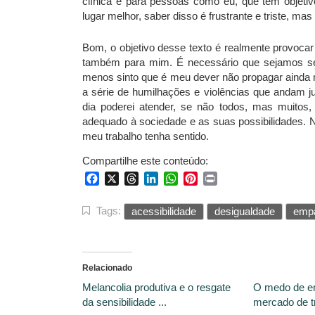
clínica e para pessoas como eu, que tem objet
lugar melhor, saber disso é frustrante e triste, mas
Bom, o objetivo desse texto é realmente provocar
também para mim. É necessário que sejamos sen
menos sinto que é meu dever não propagar ainda 
a série de humilhações e violências que andam j
dia poderei atender, se não todos, mas muitos,
adequado à sociedade e as suas possibilidades. 
meu trabalho tenha sentido.
Compartilhe este conteúdo:
Facebook
X
Threads
LinkedIn
WhatsApp
Pinterest
Print
Tags:
acessibilidade
desigualdade
empa
Relacionado
Melancolia produtiva e o resgate
O medo de e
da sensibilidade ...
mercado de tr