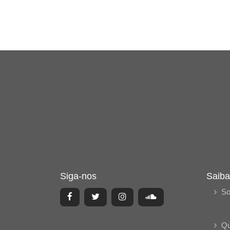
Siga-nos
Saiba
So
Q