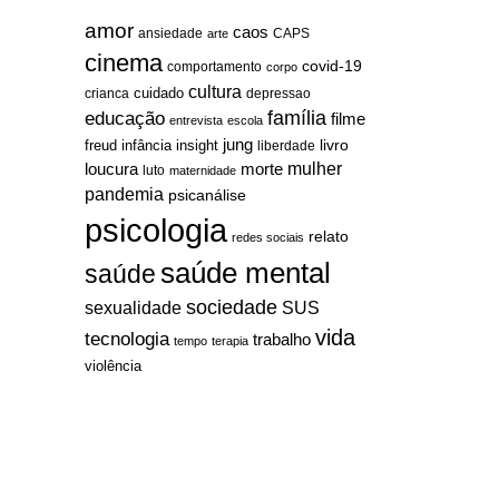
amor
caos
ansiedade
arte
CAPS
cinema
covid-19
comportamento
corpo
cultura
cuidado
crianca
depressao
família
educação
filme
entrevista
escola
jung
livro
freud
infância
insight
liberdade
mulher
loucura
morte
luto
maternidade
pandemia
psicanálise
psicologia
relato
redes sociais
saúde mental
saúde
sociedade
sexualidade
SUS
vida
tecnologia
trabalho
tempo
terapia
violência