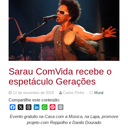
Sarau ComVida recebe o
espetáculo Gerações
12 de novembro de 2019
Carlos Pinho
Mural
Compartilhe este conteúdo:
Facebook
X
Threads
LinkedIn
WhatsApp
Pinterest
Print
Evento gratuito na Casa com a Música, na Lapa,
promove
projeto com Reppolho e Danilo Dourado