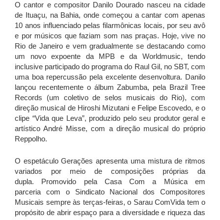
O cantor e compositor Danilo Dourado nasceu na cidade
de Ituaçu, na Bahia, onde começou a cantar com apenas
10 anos influenciado pelas filarmônicas locais, por seu avô
e por músicos que faziam som nas praças. Hoje, vive
no
Rio de Janeiro e vem gradualmente se destacando como
um novo expoente da MPB e da Worldmusic, tendo
inclusive participado do programa do Raul Gil, no SBT, com
uma boa repercussão pela excelente desenvoltura. Danilo
lançou recentemente o álbum Zabumba, pela Brazil Tree
Records (um coletivo de selos musicais do Rio), com
direção musical de Hiroshi Mizutani e Felipe Escovedo, e o
clipe “Vida que Leva”, produzido pelo seu produtor geral e
artístico André Misse, com a direção musical do próprio
Reppolho.
O espetáculo Gerações apresenta uma mistura de ritmos
variados por meio de composições próprias da
dupla.
Promovido pela Casa Com a Música em
parceria com o Sindicato Nacional dos Compositores
Musicais sempre às terças-feiras, o Sarau ComVida tem o
propósito de abrir espaço para a diversidade e riqueza das