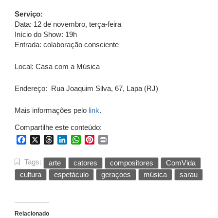
Serviço:
Data: 12 de novembro, terça-feira
Início do Show: 19h
Entrada: colaboração consciente
Local: Casa com a Música
Endereço: Rua Joaquim Silva, 67, Lapa (RJ)
Mais informações pelo
link
.
Compartilhe este conteúdo:
Facebook
X
Threads
LinkedIn
WhatsApp
Pinterest
Print
Tags:
arte
catores
compositores
ComVida
cultura
espetáculo
geraçoes
música
sarau
Relacionado