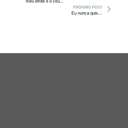
meu limite é o céu...
PRÓXIMO POST
Eu nunca quis…