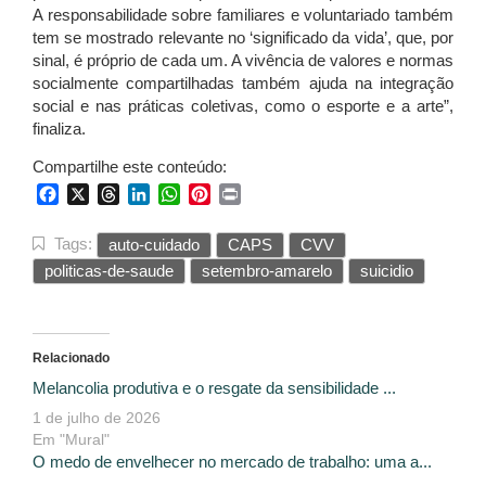
A responsabilidade sobre familiares e voluntariado também
tem se mostrado relevante no ‘significado da vida’, que, por
sinal, é próprio de cada um. A vivência de valores e normas
socialmente compartilhadas também ajuda na integração
social e nas práticas coletivas, como o esporte e a arte”,
finaliza.
Compartilhe este conteúdo:
Facebook
X
Threads
LinkedIn
WhatsApp
Pinterest
Print
Tags:
auto-cuidado
CAPS
CVV
politicas-de-saude
setembro-amarelo
suicidio
Relacionado
Melancolia produtiva e o resgate da sensibilidade ...
1 de julho de 2026
Em "Mural"
O medo de envelhecer no mercado de trabalho: uma a...