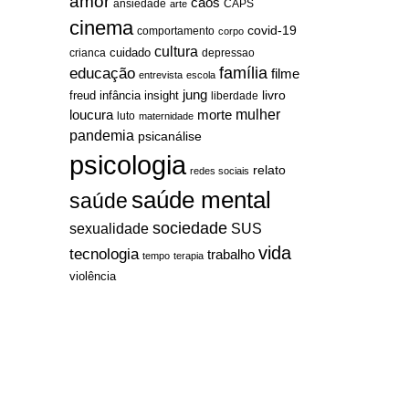
amor
caos
ansiedade
arte
CAPS
cinema
covid-19
comportamento
corpo
cultura
cuidado
crianca
depressao
família
educação
filme
entrevista
escola
jung
livro
freud
infância
insight
liberdade
mulher
loucura
morte
luto
maternidade
pandemia
psicanálise
psicologia
relato
redes sociais
saúde mental
saúde
sociedade
sexualidade
SUS
vida
tecnologia
trabalho
tempo
terapia
violência