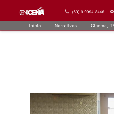
(63) 9 9994-3446
Início
Narrativas
Cinema, TV