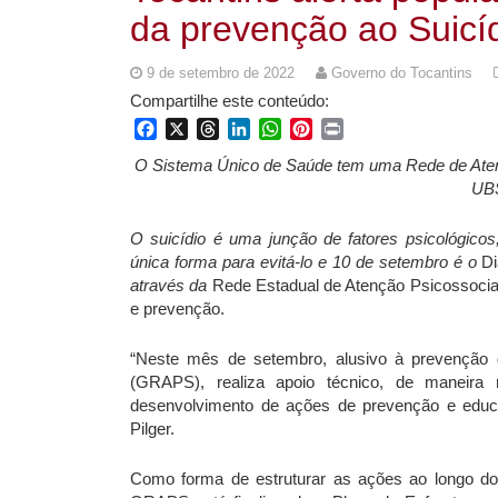
da prevenção ao Suicí
9 de setembro de 2022
Governo do Tocantins
Compartilhe este conteúdo:
Facebook
X
Threads
LinkedIn
WhatsApp
Pinterest
Print
O Sistema Único de Saúde tem uma Rede de Aten
UB
O suicídio é uma junção de fatores psicológicos,
única forma para evitá-lo e 10 de setembro é o
D
através da
Rede Estadual de Atenção Psicossocial
e prevenção.
“Neste mês de setembro, alusivo à prevenção 
(GRAPS), realiza apoio técnico, de maneira 
desenvolvimento de ações de prevenção e edu
Pilger.
Como forma de estruturar as ações ao longo dos