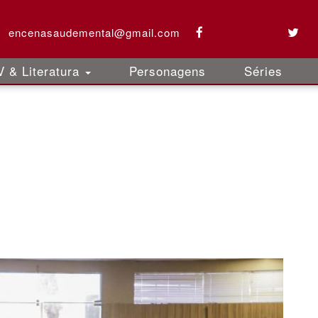
encenasaudemental@gmail.com
 & Literatura
Personagens
Séries