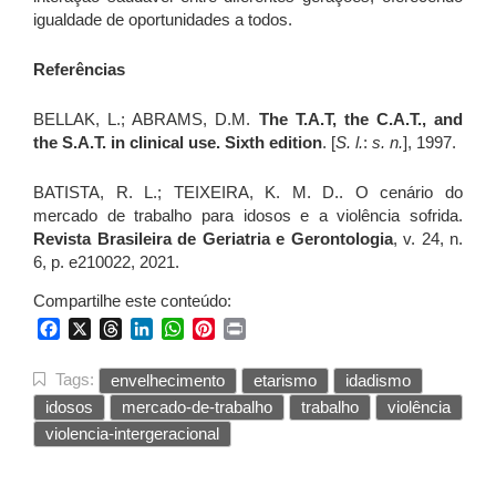
igualdade de oportunidades a todos.
Referências
BELLAK, L.; ABRAMS, D.M.
The T.A.T, the C.A.T., and
the S.A.T. in clinical use. Sixth edition
. [
S. l.
:
s. n.
], 1997.
BATISTA, R. L.; TEIXEIRA, K. M. D.. O cenário do
mercado de trabalho para idosos e a violência sofrida.
Revista Brasileira de Geriatria e Gerontologia
, v. 24, n.
6, p. e210022, 2021.
Compartilhe este conteúdo:
Facebook
X
Threads
LinkedIn
WhatsApp
Pinterest
Print
Tags:
envelhecimento
etarismo
idadismo
idosos
mercado-de-trabalho
trabalho
violência
violencia-intergeracional