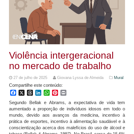
Violência intergeracional
no mercado de trabalho
27 de julho de 2025
Giovana Lyssa de Almeida
Mural
Compartilhe este conteúdo:
Facebook
X
Threads
LinkedIn
WhatsApp
Pinterest
Print
Segundo Bellak e Abrams, a expectativa de vida tem
aumentado a proporção de indivíduos idosos em todo o
mundo, devido aos avanços da medicina, incentivo à
prática de esportes, incentivo à alimentação saudável e à
conscientização acerca dos malefícios do uso de álcool e
tabaco (Bellak & Abrams, 1997). No Brasil, cerca de 15,6%