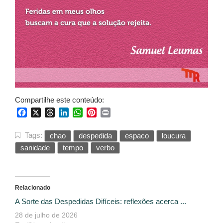
Compartilhe este conteúdo:
Facebook
X
Threads
LinkedIn
WhatsApp
Pinterest
Print
Tags:
chao
despedida
espaco
loucura
sanidade
tempo
verbo
Relacionado
A Sorte das Despedidas Difíceis: reflexões acerca ...
28 de julho de 2026