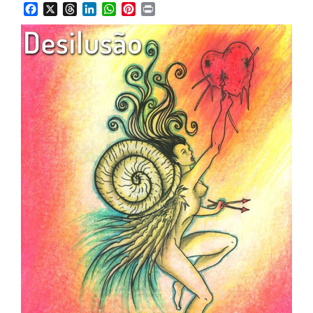
Facebook
X
Threads
LinkedIn
WhatsApp
Pinterest
Print