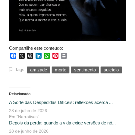
Compartilhe este conteúdo:
Facebook
X
Threads
LinkedIn
WhatsApp
Pinterest
Print
Tags:
amizade
morte
sentimento
suicídio
Relacionado
A Sorte das Despedidas Difíceis: reflexões acerca ...
28 de julho de 2026
Em "Narrativas"
Depois da perda: quando a vida exige versões de nó...
28 de junho de 2026