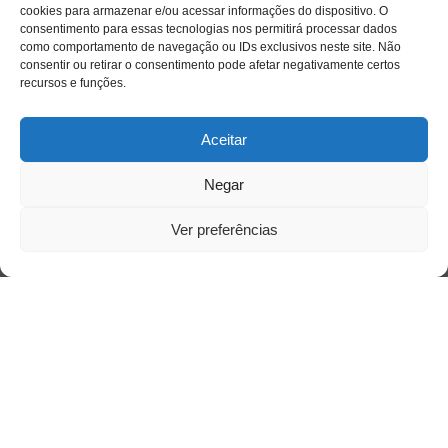
cookies para armazenar e/ou acessar informações do dispositivo. O
consentimento para essas tecnologias nos permitirá processar dados
Quem somos
como comportamento de navegação ou IDs exclusivos neste site. Não
consentir ou retirar o consentimento pode afetar negativamente certos
recursos e funções.
Contato
Aceitar
Links Úteis
Negar
Buscador Google
Ver preferências
Publicações Recentes
Silêncio orbital: a presença humana entre a
desconexão e o espetáculo
A reinvenção do trabalho e o choque geracional:
uma análise crítica do mercado contemporâneo
em “Um Senhor Estagiário”