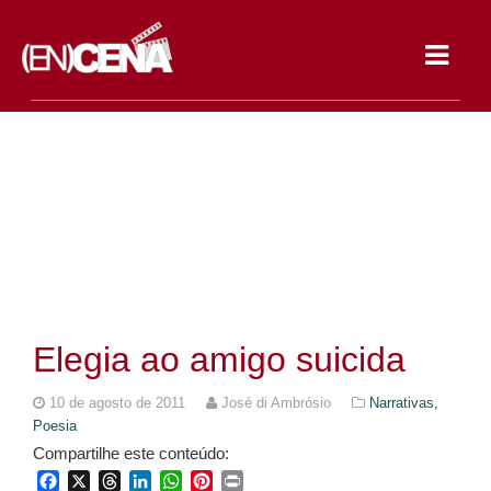
Toggle
navigat
Elegia ao amigo suicida
10 de agosto de 2011
José di Ambrósio
Narrativas,
Poesia
Compartilhe este conteúdo:
Facebook
X
Threads
LinkedIn
WhatsApp
Pinterest
Print