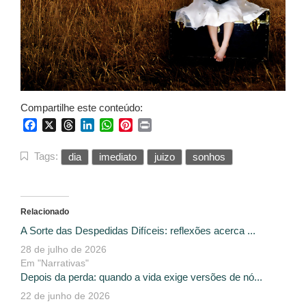
Compartilhe este conteúdo:
Facebook
X
Threads
LinkedIn
WhatsApp
Pinterest
Print
Tags:
dia
imediato
juizo
sonhos
Relacionado
A Sorte das Despedidas Difíceis: reflexões acerca ...
28 de julho de 2026
Em "Narrativas"
Depois da perda: quando a vida exige versões de nó...
22 de junho de 2026