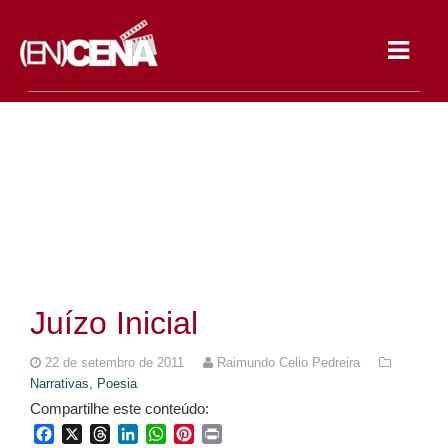
Toggle
navigat
Juízo Inicial
22 de setembro de 2011
Raimundo Celio Pedreira
Narrativas,
Poesia
Compartilhe este conteúdo:
Facebook
X
Threads
LinkedIn
WhatsApp
Pinterest
Print