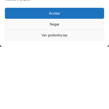
Links Úteis
Aceitar
Buscador Google
Negar
Publicações Recentes
Ver preferências
A caminhada antimanicomial e os desafios da
saúde mental no Tocantins: (En)Cena entrevista
Ana Carolina Noleto
A Psicologia como espaço de cuidado para
mulheres: (En)Cena entrevista Rayla Soares
Entre autocontrole e aprendizagem: o
desenvolvimento comportamental em Kung Fu
Panda
Entre o prato saudável e o consumo
compulsivo: a contradição alimentar do brasileiro