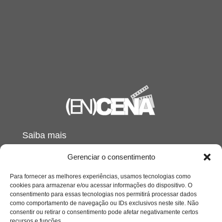
Saiba mais
Sobre
Gerenciar o consentimento
Para fornecer as melhores experiências, usamos tecnologias como
Quem somos
cookies para armazenar e/ou acessar informações do dispositivo. O
consentimento para essas tecnologias nos permitirá processar dados
como comportamento de navegação ou IDs exclusivos neste site. Não
consentir ou retirar o consentimento pode afetar negativamente certos
Contato
recursos e funções.