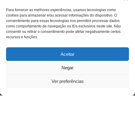
Para fornecer as melhores experiências, usamos tecnologias como
cookies para armazenar e/ou acessar informações do dispositivo. O
consentimento para essas tecnologias nos permitirá processar dados
como comportamento de navegação ou IDs exclusivos neste site. Não
consentir ou retirar o consentimento pode afetar negativamente certos
Saiba mais
recursos e funções.
Sobre
Aceitar
Quem somos
Negar
Ver preferências
Contato
Links Úteis
Buscador Google
Publicações Recentes