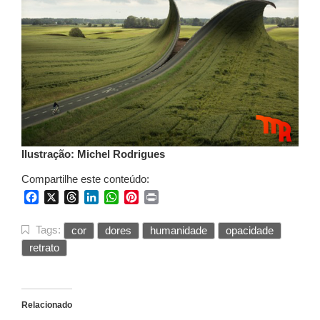
Ilustração: Michel Rodrigues
Compartilhe este conteúdo:
Facebook
X
Threads
LinkedIn
WhatsApp
Pinterest
Print
Tags:
cor
dores
humanidade
opacidade
retrato
Relacionado