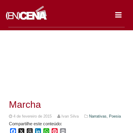
Toggle
navigat
Marcha
4 de fevereiro de 2015
Ivan Silva
Narrativas,
Poesia
Compartilhe este conteúdo:
Facebook
X
Threads
LinkedIn
WhatsApp
Pinterest
Print