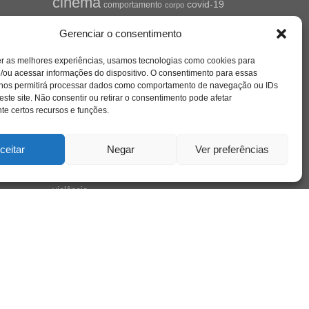
cinema
covid-19
comportamento
corpo
cultura
cuidado
crianca
depressao
Gerenciar o consentimento
família
educação
filme
entrevista
escola
o
jung
livro
freud
infância
insight
liberdade
se
er as melhores experiências, usamos tecnologias como cookies para
mulher
loucura
morte
luto
maternidade
/ou acessar informações do dispositivo. O consentimento para essas
hor
pandemia
psicanálise
 nos permitirá processar dados como comportamento de navegação ou IDs
este site. Não consentir ou retirar o consentimento pode afetar
psicologia
relato
e certos recursos e funções.
redes sociais
saúde mental
saúde
o
a
ceitar
Negar
Ver preferências
sociedade
sexualidade
SUS
vida
tecnologia
trabalho
tempo
terapia
violência
nto
sta