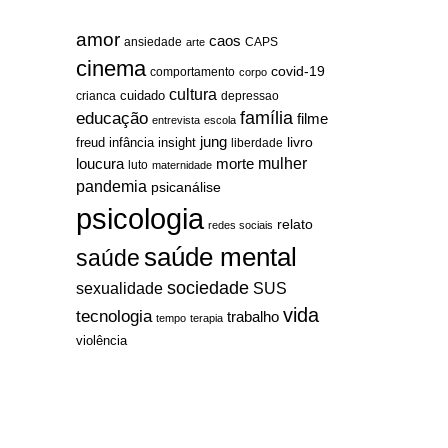
amor
caos
ansiedade
arte
CAPS
cinema
covid-19
comportamento
corpo
cultura
cuidado
crianca
depressao
família
educação
filme
entrevista
escola
jung
livro
freud
infância
insight
liberdade
mulher
loucura
morte
luto
maternidade
pandemia
psicanálise
psicologia
relato
redes sociais
saúde mental
saúde
sociedade
sexualidade
SUS
vida
tecnologia
trabalho
tempo
terapia
violência