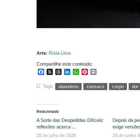
Arte:
Rísia Lima
Compartilhe este conteúdo:
Facebook
X
Threads
LinkedIn
WhatsApp
Pinterest
Print
Tags:
abandono
cansaco
corpo
dor
Relacionado
A Sorte das Despedidas Difíceis:
Depois da pe
reflexões acerca ...
exige versões
28 de julho de 2026
28 de junho 