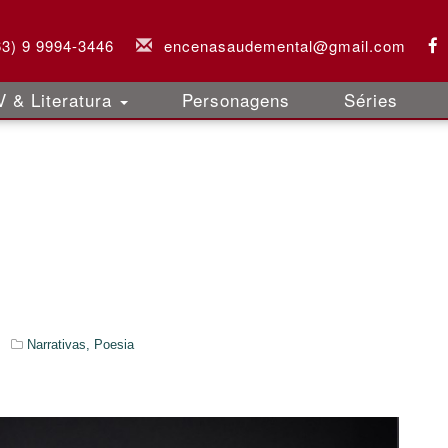
63) 9 9994-3446
encenasaudemental@gmail.com
 & Literatura
Personagens
Séries
Narrativas,
Poesia