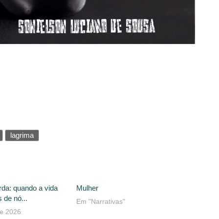
lagrima
rda: quando a vida
Mulher
 de nó...
Em "Narrativas"
de 2026