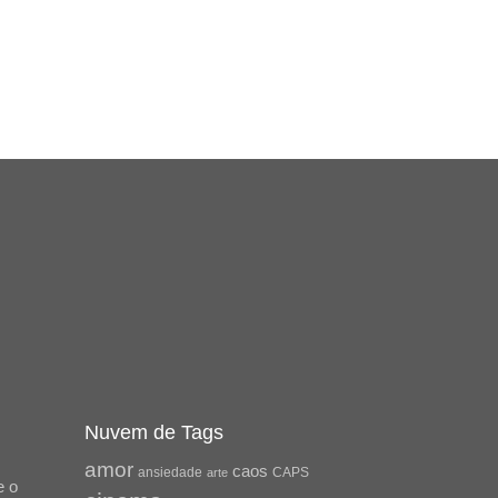
Nuvem de Tags
amor
caos
ansiedade
arte
CAPS
e o