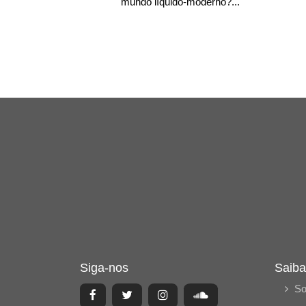
mundo líquido-moderno?...
Siga-nos
Saiba
So