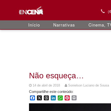
(
Início
Narrativas
Cinema, TV
Não esqueça…
14 de abril de 2018
Sonielson Luciano de Sousa
Compartilhe este conteúdo:
Facebook
X
Threads
LinkedIn
WhatsApp
Pinterest
Print