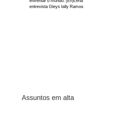
enfrentar o mundo: (En)cena
entrevista Gleys Ially Ramos
Assuntos em alta