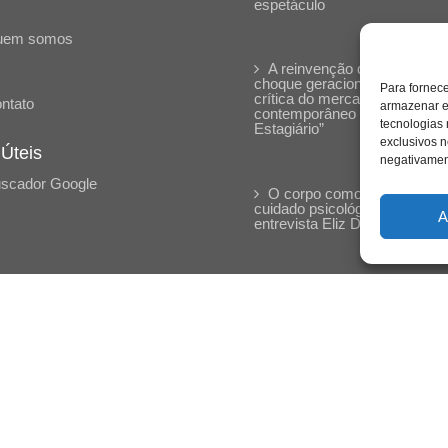
espetáculo
uem somos
A reinvenção do trabalho e 
choque geracional: uma análi
Para fornec
crítica do mercado
ntato
armazenar e
contemporâneo em “Um Sen
tecnologias
Estagiário”
exclusivos n
 Úteis
negativament
scador Google
O corpo como expressão d
cuidado psicológico: (En)Cen
A
entrevista Eliz Dorneles
Violência, saúde mental e a
difícil construção do acolhime
institucional: (En)cena entrevi
Izabella Ferreira dos Santos,
Conselheira do CRP-23
Ser mulher, pensar gênero,
enfrentar o mundo: (En)cena
entrevista Gleys Ially Ramos