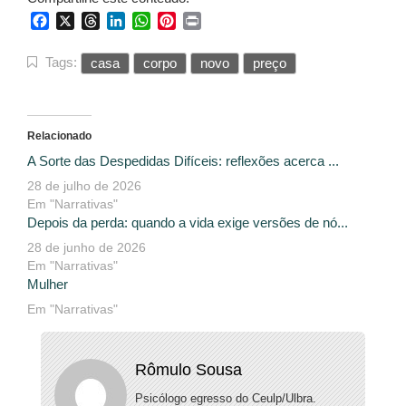
Facebook
X
Threads
LinkedIn
WhatsApp
Pinterest
Print
Tags:
casa
corpo
novo
preço
Relacionado
A Sorte das Despedidas Difíceis: reflexões acerca ...
28 de julho de 2026
Em "Narrativas"
Depois da perda: quando a vida exige versões de nó...
28 de junho de 2026
Em "Narrativas"
Mulher
Em "Narrativas"
Rômulo Sousa
Psicólogo egresso do Ceulp/Ulbra.