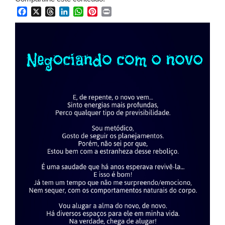
Facebook
X
Threads
LinkedIn
WhatsApp
Pinterest
Print