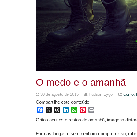
O medo e o amanhã
30 de agosto de 2015
Hudson Eygo
Conto,
Compartilhe este conteúdo:
Facebook
X
Threads
LinkedIn
WhatsApp
Pinterest
Print
Gritos ocultos e rostos do amanhã, imagens distor
Formas longas e sem nenhum compromisso, rabis