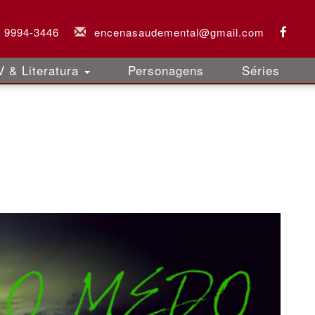
9 9994-3446
encenasaudemental@gmail.com
 & Literatura
Personagens
Séries