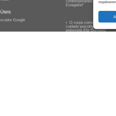
contemporâneo em “Um Sen
negativament
Estagiário”
 Úteis
A
scador Google
O corpo como expressão d
cuidado psicológico: (En)Cen
entrevista Eliz Dorneles
Violência, saúde mental e a
difícil construção do acolhime
institucional: (En)cena entrevi
Izabella Ferreira dos Santos,
Conselheira do CRP-23
Ser mulher, pensar gênero,
enfrentar o mundo: (En)cena
entrevista Gleys Ially Ramos