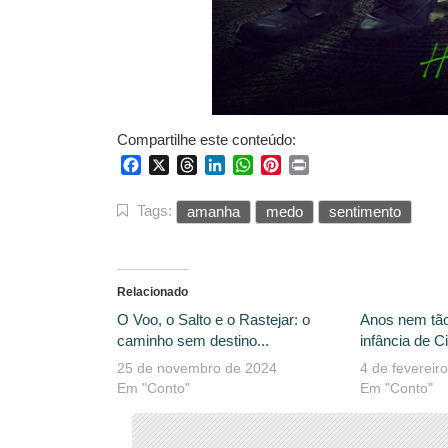
Compartilhe este conteúdo:
Facebook
X
Threads
LinkedIn
WhatsApp
Pinterest
Print
Tags:
amanha
medo
sentimento
Relacionado
O Voo, o Salto e o Rastejar: o
Anos nem tão 
caminho sem destino...
infância de Ci
25 de novembro de 2024
4 de fevereir
Em "Conto"
Em "Conto"