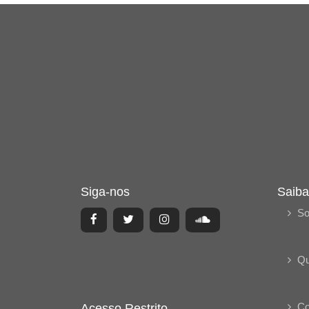
Siga-nos
Saiba
So
Q
Co
Acesso Restrito