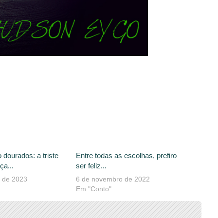
dourados: a triste
Entre todas as escolhas, prefiro
ça...
ser feliz...
o de 2023
6 de novembro de 2022
Em "Conto"