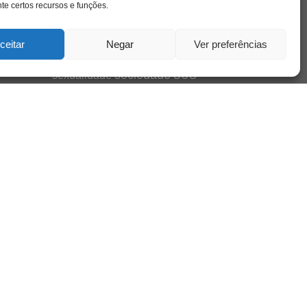
hor
pandemia
psicanálise
e certos recursos e funções.
psicologia
relato
redes sociais
ceitar
Negar
Ver preferências
saúde mental
saúde
o
a
sociedade
sexualidade
SUS
vida
tecnologia
trabalho
tempo
terapia
violência
nto
sta