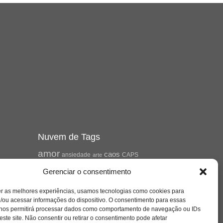
Nuvem de Tags
amor
caos
ansiedade
arte
CAPS
e o
cinema
covid-19
comportamento
corpo
Gerenciar o consentimento
cultura
cuidado
crianca
depressao
er as melhores experiências, usamos tecnologias como cookies para
família
educação
filme
entrevista
escola
/ou acessar informações do dispositivo. O consentimento para essas
o
jung
livro
freud
infância
insight
liberdade
se
 nos permitirá processar dados como comportamento de navegação ou IDs
mulher
loucura
morte
luto
maternidade
este site. Não consentir ou retirar o consentimento pode afetar