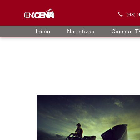
(63) 
Início
Narrativas
Cinema, TV