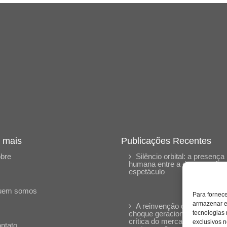
 mais
Publicações Recentes
bre
Silêncio orbital: a presença
humana entre a desconexão 
espetáculo
uem somos
Para fornec
armazenar e
A reinvenção do trabalho e 
choque geracional: uma análi
tecnologias
crítica do mercado
exclusivos n
ntato