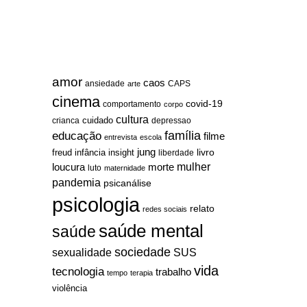
amor
caos
ansiedade
arte
CAPS
cinema
covid-19
comportamento
corpo
cultura
cuidado
crianca
depressao
família
educação
filme
entrevista
escola
jung
livro
freud
infância
insight
liberdade
mulher
loucura
morte
luto
maternidade
pandemia
psicanálise
psicologia
relato
redes sociais
saúde mental
saúde
sociedade
sexualidade
SUS
vida
tecnologia
trabalho
tempo
terapia
violência