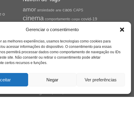
amor
caos
ansiedade
arte
CAPS
e o
cinema
covid-19
comportamento
corpo
cultura
cuidado
crianca
depressao
Gerenciar o consentimento
família
educação
filme
entrevista
escola
o
jung
livro
freud
infância
insight
liberdade
er as melhores experiências, usamos tecnologias como cookies para
se
mulher
loucura
morte
/ou acessar informações do dispositivo. O consentimento para essas
luto
maternidade
hor
 nos permitirá processar dados como comportamento de navegação ou IDs
pandemia
psicanálise
este site. Não consentir ou retirar o consentimento pode afetar
psicologia
e certos recursos e funções.
relato
redes sociais
saúde mental
saúde
o
ceitar
Negar
Ver preferências
a
sociedade
sexualidade
SUS
vida
tecnologia
trabalho
tempo
terapia
violência
nto
sta