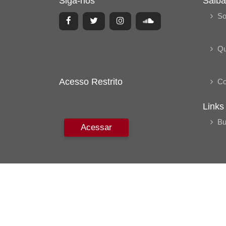
Siga-nos
Saiba
So
Q
Acesso Restrito
Co
Links
Bu
Acessar