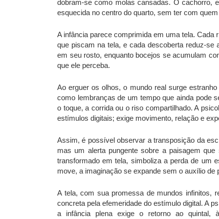
dobram-se como molas cansadas. O cachorro, en
esquecida no centro do quarto, sem ter com quem 
A infância parece comprimida em uma tela. Cada r
que piscam na tela, e cada descoberta reduz-se a
em seu rosto, enquanto bocejos se acumulam como
que ele perceba.
Ao erguer os olhos, o mundo real surge estranho 
como lembranças de um tempo que ainda pode ser r
o toque, a corrida ou o riso compartilhado. A psic
estímulos digitais; exige movimento, relação e exp
Assim, é possível observar a transposição da esc
mas um alerta pungente sobre a paisagem que s
transformado em tela, simboliza a perda de um e
move, a imaginação se expande sem o auxílio de pi
A tela, com sua promessa de mundos infinitos, re
concreta pela efemeridade do estímulo digital. A ps
a infância plena exige o retorno ao quintal