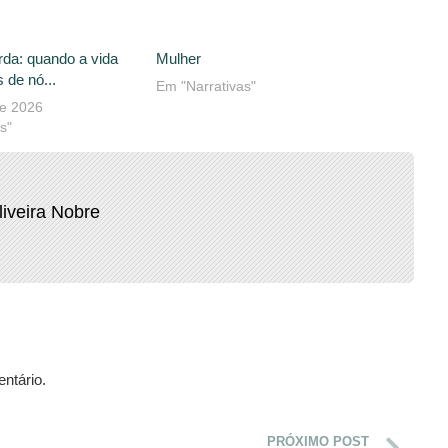
rda: quando a vida
Mulher
 de nó...
Em "Narrativas"
de 2026
s"
liveira Nobre
ntário.
PRÓXIMO POST