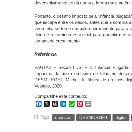
desenvolvimento se dá em sua forma mais autênti
Portanto, o desafio imposto pela “infância plugada
que escapa entre os dedos, antes que a sombra az
virou tela, se torne um palco permanente para a
físico é o caminho essencial para garantir que a
jornada de crescimento.
Referência
PAUTAS – Seção Livro – 3. Infância Plugada. 
impactos do uso excessivo de telas no desenvo
DESMURGET, Michel, A fábrica de cretinos digit
Vestígio, 2020.
Compartilhe este conteúdo:
Facebook
X
Threads
LinkedIn
WhatsApp
Pinterest
Print
Tags:
criancas
DESMURGET
digital