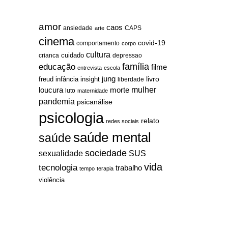
amor
caos
ansiedade
arte
CAPS
cinema
covid-19
comportamento
corpo
cultura
cuidado
crianca
depressao
família
educação
filme
entrevista
escola
jung
livro
freud
infância
insight
liberdade
mulher
loucura
morte
luto
maternidade
pandemia
psicanálise
psicologia
relato
redes sociais
saúde mental
saúde
sociedade
sexualidade
SUS
vida
tecnologia
trabalho
tempo
terapia
violência