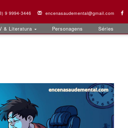
3) 9 9994-3446
encenasaudemental@gmail.com
 & Literatura
Personagens
Séries