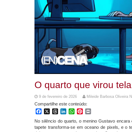
O quarto que virou tela
9 de fevereiro de 2026
Mileide Barbosa Oliveira 
Compartilhe este conteúdo:
Facebook
X
Threads
LinkedIn
WhatsApp
Pinterest
Print
No silêncio do quarto, o menino Gustavo encar
tapete transforma-se em oceano de pixels, e o t