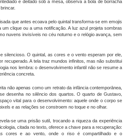
tediado e deitado sob a mesa, observa a bola de borracha
brincar.
isada que antes ecoava pelo quintal transforma-se em emojis
 um clique ou a uma notificação. A luz azul projeta sombras
 nuvens invisíveis no céu noturno e o relógio avança, sem
e silencioso. O quintal, as cores e o vento esperam por ele,
ecuperado. A tela traz mundos infinitos, mas não substitui
ologia nos lembra: o desenvolvimento infantil não se resume a
eriência concreta.
rita não apenas como um retrato da infância contemporânea,
e desenha no silêncio dos quartos. O quarto de Gustavo,
spaço vital para o desenvolvimento: aquele onde o corpo se
xels e as relações se constroem no toque e no olhar.
vela-se uma prisão sutil, trocando a riqueza da experiência
icologia, citada no texto, oferece a chave para a recuperação:
, às cores e ao vento, onde o riso é compartilhado e o