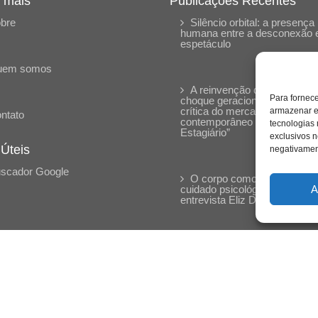
 mais
Publicações Recentes
bre
Silêncio orbital: a presença
humana entre a desconexão 
espetáculo
uem somos
A reinvenção do trabalho e 
Para fornec
choque geracional: uma análi
crítica do mercado
armazenar e
ntato
contemporâneo em “Um Sen
tecnologias
Estagiário”
exclusivos n
 Úteis
negativament
scador Google
O corpo como expressão d
A
cuidado psicológico: (En)Cen
entrevista Eliz Dorneles
Violência, saúde mental e a
difícil construção do acolhime
institucional: (En)cena entrevi
Izabella Ferreira dos Santos,
Conselheira do CRP-23