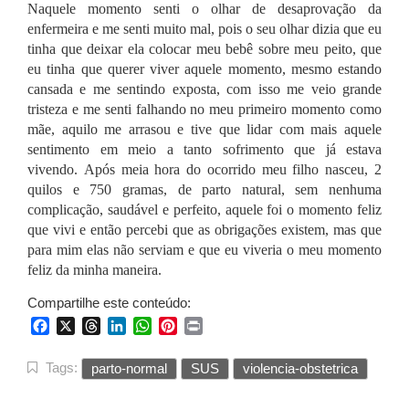
Naquele momento senti o olhar de desaprovação da
enfermeira e me senti muito mal, pois o seu olhar dizia que eu
tinha que deixar ela colocar meu bebê sobre meu peito, que
eu tinha que querer viver aquele momento, mesmo estando
cansada e me sentindo exposta, com isso me veio grande
tristeza e me senti falhando no meu primeiro momento como
mãe, aquilo me arrasou e tive que lidar com mais aquele
sentimento em meio a tanto sofrimento que já estava
vivendo.
Após meia hora do ocorrido meu filho nasceu, 2
quilos e 750 gramas, de parto natural, sem nenhuma
complicação, saudável e perfeito, aquele foi o momento feliz
que vivi e então percebi que as obrigações existem, mas que
para mim elas não serviam e que eu viveria o meu momento
feliz da minha maneira.
Compartilhe este conteúdo:
Facebook
X
Threads
LinkedIn
WhatsApp
Pinterest
Print
Tags:
parto-normal
SUS
violencia-obstetrica