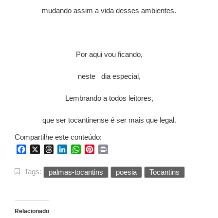
mudando assim a vida desses ambientes.
Por aqui vou ficando,
neste dia especial,
Lembrando a todos leitores,
que ser tocantinense é ser mais que legal.
Compartilhe este conteúdo:
Facebook
X
Threads
LinkedIn
WhatsApp
Pinterest
Print
Tags:
palmas-tocantins
poesia
Tocantins
Relacionado