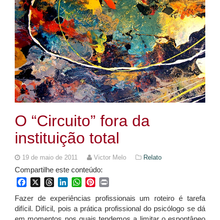
O “Circuito” fora da
instituição total
19 de maio de 2011
Victor Melo
Relato
Compartilhe este conteúdo:
Facebook
X
Threads
LinkedIn
WhatsApp
Pinterest
Print
Fazer de experiências profissionais um roteiro é tarefa
difícil. Difícil, pois a prática profissional do psicólogo se dá
em momentos nos quais tendemos a limitar o espontâneo