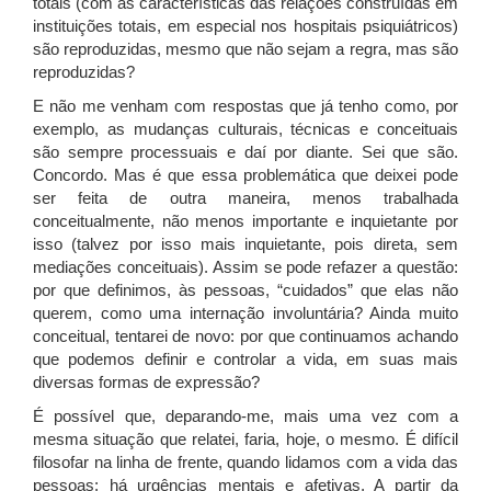
totais (com as características das relações construídas em
instituições totais, em especial nos hospitais psiquiátricos)
são reproduzidas, mesmo que não sejam a regra, mas são
reproduzidas?
E não me venham com respostas que já tenho como, por
exemplo, as mudanças culturais, técnicas e conceituais
são sempre processuais e daí por diante. Sei que são.
Concordo. Mas é que essa problemática que deixei pode
ser feita de outra maneira, menos trabalhada
conceitualmente, não menos importante e inquietante por
isso (talvez por isso mais inquietante, pois direta, sem
mediações conceituais). Assim se pode refazer a questão:
por que definimos, às pessoas, “cuidados” que elas não
querem, como uma internação involuntária? Ainda muito
conceitual, tentarei de novo: por que continuamos achando
que podemos definir e controlar a vida, em suas mais
diversas formas de expressão?
É possível que, deparando-me, mais uma vez com a
mesma situação que relatei, faria, hoje, o mesmo. É difícil
filosofar na linha de frente, quando lidamos com a vida das
pessoas; há urgências mentais e afetivas. A partir da