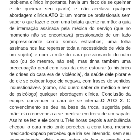
problema clínico importante, havia um risco de se queimar
e de queimar seu quarto) e não aceitava qualquer
abordagem clínica.
ATO 1:
um monte de profissionais sem
saber o que fazer e com uma batata quente na mão: a guia
de internação assinada pela médica do serviço (que no
momento não se encontrava) pressionando de um lado
(impressionante como somos estranhos; uma folha
assinada nos faz repensar toda a necessidade de vida de
um sujeito) e com a mãe do cara pressionando do outro
lado (ou do mesmo, não sei); mas tinha também uma
preocupação geral com isso da crise estourar (o histórico
de crises do cara era de violência), da saúde dele piorar e
de ele se colocar fogo; ele negava, com frases de sentidos
inquestionáveis (como, não quero saber de médico e nem
de psicólogo) qualquer abordagem clínica. Conclusão da
equipe: convencer o cara de se internar.
O ATO 2:
O
convencimento se deu na base da troca, sugerida pela
mãe: ela o convencia a se medicar em troca de um sapato.
Assim se fez e ele dormiu. Três horas depois a ambulância
chegou; o cara meio tonto percebeu a cena toda, mesmo
medicado-dopado percebeu que iria ser internado, sem seu
consentimento, aliás, sem saber do fato e agrediu um