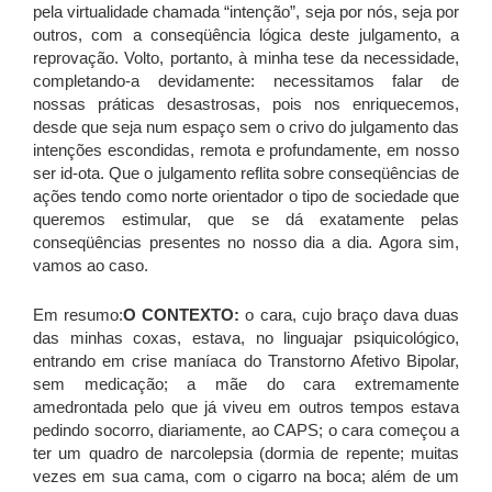
pela virtualidade chamada “intenção”, seja por nós, seja por
outros, com a conseqüência lógica deste julgamento, a
reprovação. Volto, portanto, à minha tese da necessidade,
completando-a devidamente: necessitamos falar de
nossas práticas desastrosas, pois nos enriquecemos,
desde que seja num espaço sem o crivo do julgamento das
intenções escondidas, remota e profundamente, em nosso
ser id-ota. Que o julgamento reflita sobre conseqüências de
ações tendo como norte orientador o tipo de sociedade que
queremos estimular, que se dá exatamente pelas
conseqüências presentes no nosso dia a dia. Agora sim,
vamos ao caso.
Em resumo:
O CONTEXTO:
o cara, cujo braço dava duas
das minhas coxas, estava, no linguajar psiquicológico,
entrando em crise maníaca do Transtorno Afetivo Bipolar,
sem medicação; a mãe do cara extremamente
amedrontada pelo que já viveu em outros tempos estava
pedindo socorro, diariamente, ao CAPS; o cara começou a
ter um quadro de narcolepsia (dormia de repente; muitas
vezes em sua cama, com o cigarro na boca; além de um