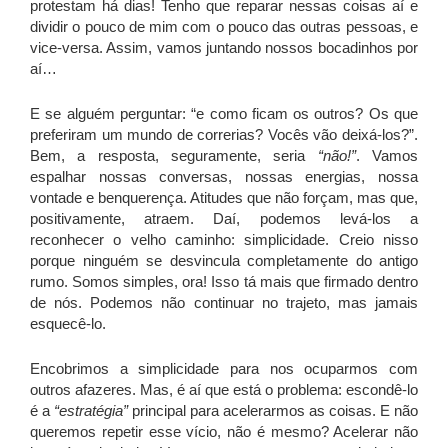
protestam há dias! Tenho que reparar nessas coisas aí e
dividir o pouco de mim com o pouco das outras pessoas, e
vice-versa. Assim, vamos juntando nossos bocadinhos por
aí…
E se alguém perguntar: “e como ficam os outros? Os que
preferiram um mundo de correrias? Vocês vão deixá-los?”.
Bem, a resposta, seguramente, seria
“não!”
. Vamos
espalhar nossas conversas, nossas energias, nossa
vontade e benquerença. Atitudes que não forçam, mas que,
positivamente, atraem. Daí, podemos levá-los a
reconhecer o velho caminho: simplicidade. Creio nisso
porque ninguém se desvincula completamente do antigo
rumo. Somos simples, ora! Isso tá mais que firmado dentro
de nós. Podemos não continuar no trajeto, mas jamais
esquecê-lo.
Encobrimos a simplicidade para nos ocuparmos com
outros afazeres. Mas, é aí que está o problema: escondê-lo
é a
“estratégia”
principal para acelerarmos as coisas. E não
queremos repetir esse vício, não é mesmo? Acelerar não