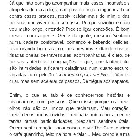
Já que não consigo acompanhar mais esses incansáveis
atropelos do dia a dia, e não posso obrigar ninguém a ficar
contra essas práticas, resolvi cuidar mais de mim e das
pessoas que vivem bem sem isso. Porque sozinho, eu não
vou muito longe, entende? Preciso ligar conexões. É bom
crescer com a gente. Gente da gente, mesmo! Sentado
numa cadeira confortável, comendo e bebendo delícias,
relacionando loucuras com nós mesmos, soltando nossas
risadas cheias de travessuras, acompanhadas, é claro, de
nossas autênticas imaginações – que, constantemente,
são intimidadas a ficarem caladinhas num quarto escuro,
vigiadas pelo pelotão
“sem-tempo-para-ser-livre!”
. Vamos
criar, mas sem acelerar os passos. Dê trégua aos sapatos.
Enfim, o que eu falo é de conhecermos histórias e
historiarmos com pessoas. Quero isso porque os meus
olhos não são os únicos que reclamam. Meu coração,
meus dedos, meus ouvidos, meu nariz, minha boca, dentre
tantas outras particularidades, precisam sentir-se úteis.
Quero sentir emoção, tocar coisas, ouvir The Cure, cheirar
o café quentinho, feito na hora e falar… Meu corpo e alma