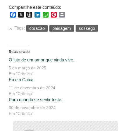
Compartilhe este conteúdo:
Facebook
X
Threads
LinkedIn
WhatsApp
Pinterest
Print
Tags:
coracao
paisagem
sossego
Relacionado
O luto de um amor que ainda vive...
5 de março de 2025
Em "Crônica"
Eu e a Caixa
11 de dezembro de 2024
Em "Crônica"
Para quando se sentir triste...
30 de novembro de 2024
Em "Crônica"