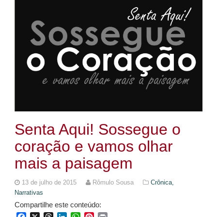
Senta Aqui! Sossegue o
coração e vamos olhar
mais a paisagem
13 de julho de 2015
Rômulo Sousa
Crônica,
Narrativas
Compartilhe este conteúdo:
Facebook
X
Threads
LinkedIn
WhatsApp
Pinterest
Print