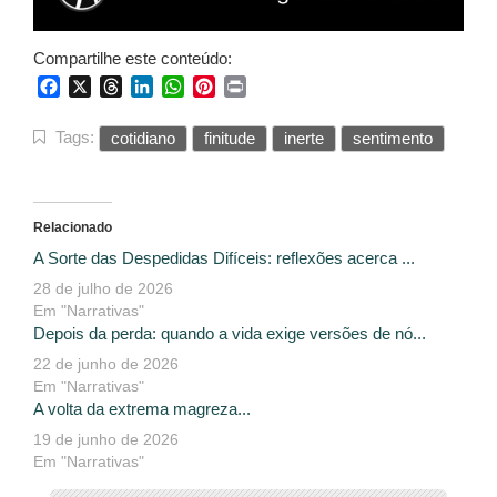
Compartilhe este conteúdo:
Facebook
X
Threads
LinkedIn
WhatsApp
Pinterest
Print
Tags:
cotidiano
finitude
inerte
sentimento
Relacionado
A Sorte das Despedidas Difíceis: reflexões acerca ...
28 de julho de 2026
Em "Narrativas"
Depois da perda: quando a vida exige versões de nó...
22 de junho de 2026
Em "Narrativas"
A volta da extrema magreza...
19 de junho de 2026
Em "Narrativas"