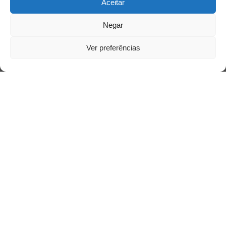
Aceitar
Negar
Contato
Ver preferências
Links Úteis
Buscador Google
Publicações Recentes
A caminhada antimanicomial e os desafios da
saúde mental no Tocantins: (En)Cena entrevista
Ana Carolina Noleto
A Psicologia como espaço de cuidado para
mulheres: (En)Cena entrevista Rayla Soares
Entre autocontrole e aprendizagem: o
desenvolvimento comportamental em Kung Fu
Panda