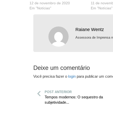
12 de novembro de 2020
11 de novemb
Em "Notícias"
Em "Notícias"
Raiane Wentz
Assessora de Imprensa n
Deixe um comentário
Você precisa fazer o
login
para publicar um come
POST ANTERIOR
Tempos modernos: O sequestro da
subjetividade...