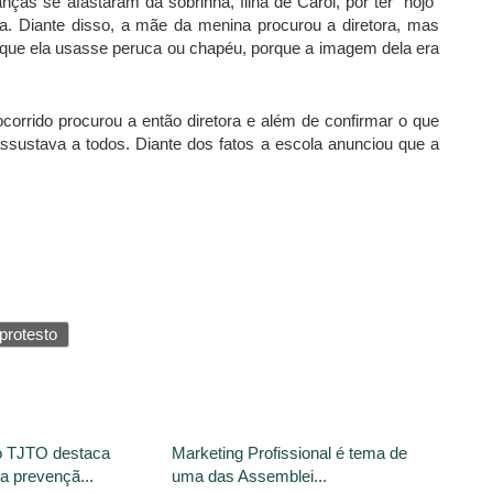
as se afastaram da sobrinha, filha de Carol, por ter “nojo”
. Diante disso, a mãe da menina procurou a diretora, mas
 que ela usasse peruca ou chapéu, porque a imagem dela era
orrido procurou a então diretora e além de confirmar o que
ssustava a todos. Diante dos fatos a escola anunciou que a
protesto
o TJTO destaca
Marketing Profissional é tema de
a prevençã...
uma das Assemblei...