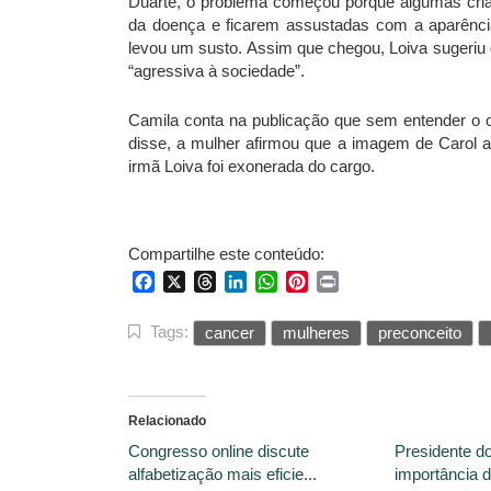
Duarte, o problema começou porque algumas crianç
da doença e ficarem assustadas com a aparência
levou um susto. Assim que chegou, Loiva sugeriu
“agressiva à sociedade”.
Camila conta na publicação que sem entender o oc
disse, a mulher afirmou que a imagem de Carol a
irmã Loiva foi exonerada do cargo.
Compartilhe este conteúdo:
Facebook
X
Threads
LinkedIn
WhatsApp
Pinterest
Print
Tags:
cancer
mulheres
preconceito
Relacionado
Congresso online discute
Presidente d
alfabetização mais eficie...
importância d