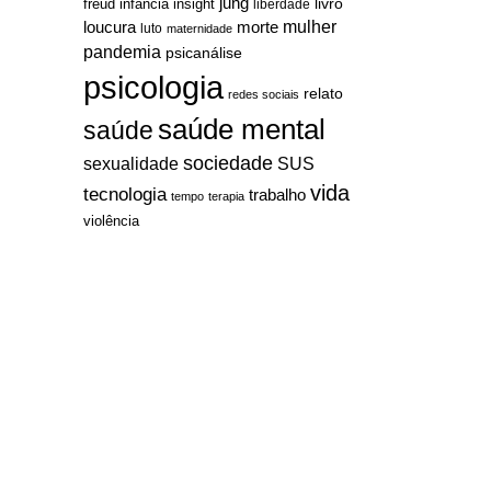
jung
livro
freud
infância
insight
liberdade
mulher
loucura
morte
luto
maternidade
pandemia
psicanálise
psicologia
relato
redes sociais
saúde mental
saúde
sociedade
sexualidade
SUS
vida
tecnologia
trabalho
tempo
terapia
violência