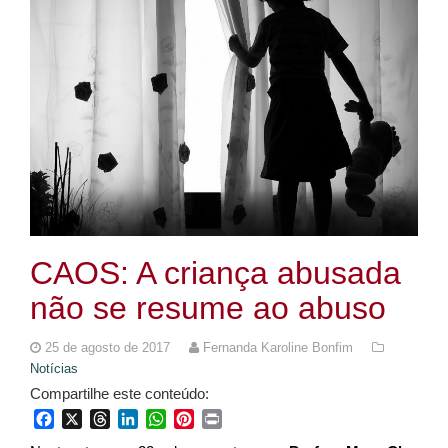
CAOS: A criança abusada
não se resume ao abuso
25 de agosto de 2017
Fernanda Karoline Bonfim
Notícias
Compartilhe este conteúdo:
Facebook
X
Threads
LinkedIn
WhatsApp
Pinterest
Print