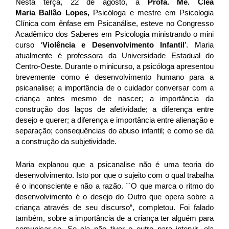
Nesta terça, 22 de agosto, a
Profa. Me. Clea
Maria Ballão Lopes,
Psicóloga e mestre em Psicologia
Clínica com ênfase em Psicanálise, esteve no Congresso
Acadêmico dos Saberes em Psicologia ministrando o mini
curso ‘
Violência e Desenvolvimento Infantil
’. Maria
atualmente é professora da Universidade Estadual do
Centro-Oeste. Durante o minicurso, a psicóloga apresentou
brevemente como é desenvolvimento humano para a
psicanalise; a importância de o cuidador conversar com a
criança antes mesmo de nascer; a importância da
construção dos laços de afetividade; a diferença entre
desejo e querer; a diferença e importância entre alienação e
separação; consequências do abuso infantil; e como se dá
a construção da subjetividade.
Maria explanou que a psicanalise não é uma teoria do
desenvolvimento. Isto por que o sujeito com o qual trabalha
é o inconsciente e não a razão. ´´O que marca o ritmo do
desenvolvimento é o desejo do Outro que opera sobre a
criança através de seu discurso“, completou. Foi falado
também, sobre a importância de a criança ter alguém para
comunicar-se. Se ela não tiver o outro para intervir, ela