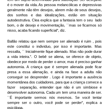
é o mover da vida. As pessoa melancólicas e depressivas
geralmente não têm desejos, abrem mão de seus desejos,
dos sonhos e das idealizações, estão em situação
autodestrutiva. Clea explica que a fantasia tem o seu lado
bom, o de desejo e movimentação, ´´mas se ficarmos só
nisso, acaba ficando superficial“, diz.
Ballão relatou que nem sempre ser alienado é ruim , pois
este constitui o individuo, por isso é importante. Mas
ressalta, ´´ Inicialmente fique alienado. Mas não pode durar
a vida inteira.“. O bebê se aliena, se oferece de objeto,
obedece por medo de perder o amor, mas é preciso ganhar
autonomia. A criança que é sempre alienada pode ficar
presa a essa alienação, e ainda na fase a adulta não
conseguir se desprender . Logo é importante a ausência
momentânea dos cuidadores, para que a criança comece a
fazer separação, entender que não é um simbiose e
desenvolver autonomia. Cada um tem uma maneira de ser.
´´É importante sermos nós mesmos. Se você tentar
sempre ser o outro, você pode se perder“, explica a
psicóloga.