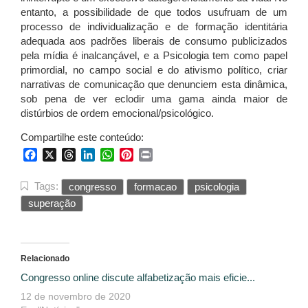
entanto, a possibilidade de que todos usufruam de um
processo de individualização e de formação identitária
adequada aos padrões liberais de consumo publicizados
pela mídia é inalcançável, e a Psicologia tem como papel
primordial, no campo social e do ativismo político, criar
narrativas de comunicação que denunciem esta dinâmica,
sob pena de ver eclodir uma gama ainda maior de
distúrbios de ordem emocional/psicológico.
Compartilhe este conteúdo:
Facebook
X
Threads
LinkedIn
WhatsApp
Pinterest
Print
Tags:
congresso
formacao
psicologia
superação
Relacionado
Congresso online discute alfabetização mais eficie...
12 de novembro de 2020