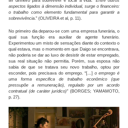
ter dinheiro para sobreviver e tocar a vida.
“Entre outros
aspectos ligados à dimensão individual, surge o financeiro:
o trabalho como elemento fundamental para garantir a
sobrevivência
.” (OLIVEIRA et al, p. 11).
No primeiro dia deparou-se com uma empresa funerária, o
qual sua função era auxiliar de agente funerário.
Experimentou um misto de sensações diante do contexto o
qual estava, mas o momento em que Daigo se encontrava,
não poderia se dar ao luxo de desistir de estar empregado,
sua real situação não permitia. Porém, sua esposa não
sabia de que se tratava seu novo trabalho, optou por
esconder, pois precisava do emprego. “[…]
o emprego é
uma forma especifica de trabalho econômico (que
pressupõe a remuneração), regulado por um acordo
contratual (de caráter jurídico)”
(BORGES; YAMAMOTO,
p. 27).