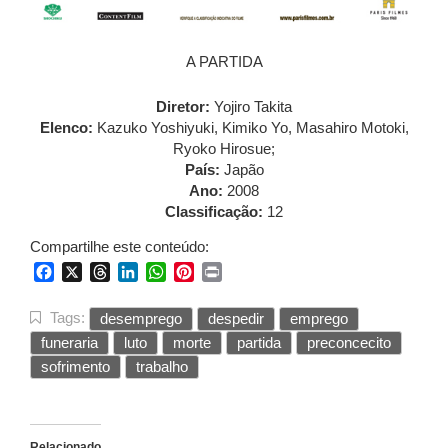
A PARTIDA
Diretor:
Yojiro Takita
Elenco:
Kazuko Yoshiyuki, Kimiko Yo, Masahiro Motoki,
Ryoko Hirosue;
País:
Japão
Ano:
2008
Classificação:
12
Compartilhe este conteúdo:
Facebook
X
Threads
LinkedIn
WhatsApp
Pinterest
Print
Tags:
desemprego
despedir
emprego
funeraria
luto
morte
partida
preconcecito
sofrimento
trabalho
Relacionado