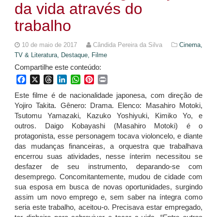
da vida através do
trabalho
10 de maio de 2017
Cândida Pereira da Silva
Cinema,
TV & Literatura,
Destaque,
Filme
Compartilhe este conteúdo:
Facebook
X
Threads
LinkedIn
WhatsApp
Pinterest
Print
Este filme é de nacionalidade japonesa, com direção de
Yojiro Takita. Gênero: Drama. Elenco: Masahiro Motoki,
Tsutomu Yamazaki, Kazuko Yoshiyuki, Kimiko Yo, e
outros. Daigo Kobayashi (Masahiro Motoki) é o
protagonista, esse personagem tocava violoncelo, e diante
das mudanças financeiras, a orquestra que trabalhava
encerrou suas atividades, nesse ínterim necessitou se
desfazer de seu instrumento, deparando-se com
desemprego. Concomitantemente, mudou de cidade com
sua esposa em busca de novas oportunidades, surgindo
assim um novo emprego e, sem saber na íntegra como
seria este trabalho, aceitou-o. Precisava estar empregado,