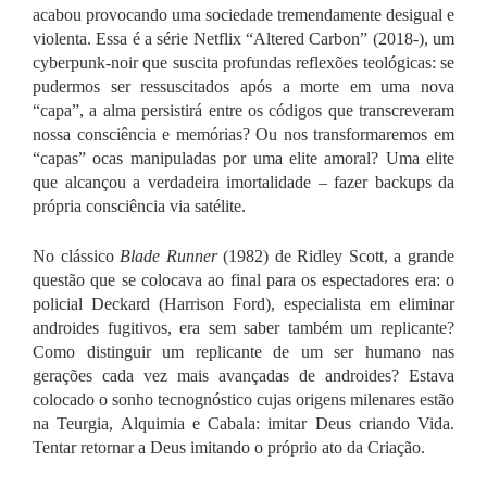
acabou provocando uma sociedade tremendamente desigual e
violenta. Essa é a série Netflix “Altered Carbon” (2018-), um
cyberpunk-noir que suscita profundas reflexões teológicas: se
pudermos ser ressuscitados após a morte em uma nova
“capa”, a alma persistirá entre os códigos que transcreveram
nossa consciência e memórias? Ou nos transformaremos em
“capas” ocas manipuladas por uma elite amoral? Uma elite
que alcançou a verdadeira imortalidade – fazer backups da
própria consciência via satélite.
No clássico
Blade Runner
(1982) de Ridley Scott, a grande
questão que se colocava ao final para os espectadores era: o
policial Deckard (Harrison Ford), especialista em eliminar
androides fugitivos, era sem saber também um replicante?
Como distinguir um replicante de um ser humano nas
gerações cada vez mais avançadas de androides?
Estava
colocado o sonho tecnognóstico cujas origens milenares estão
na Teurgia, Alquimia e Cabala: imitar Deus criando Vida.
Tentar retornar a Deus imitando o próprio ato da Criação.