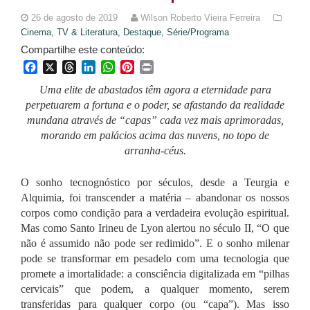
26 de agosto de 2019
Wilson Roberto Vieira Ferreira
Cinema, TV & Literatura,
Destaque,
Série/Programa
Compartilhe este conteúdo:
Facebook
X
Threads
LinkedIn
WhatsApp
Pinterest
Print
Uma elite de abastados têm agora a eternidade para
perpetuarem a fortuna e o poder, se afastando da realidade
mundana através de “capas” cada vez mais aprimoradas,
morando em palácios acima das nuvens, no topo de
arranha-céus.
O sonho tecnognóstico por séculos, desde a Teurgia e
Alquimia, foi transcender a matéria – abandonar os nossos
corpos como condição para a verdadeira evolução espiritual.
Mas como Santo Irineu de Lyon alertou no século II, “O que
não é assumido não pode ser redimido”. E o sonho milenar
pode se transformar em pesadelo com uma tecnologia que
promete a imortalidade: a consciência digitalizada em “pilhas
cervicais” que podem, a qualquer momento, serem
transferidas para qualquer corpo (ou “capa”). Mas isso