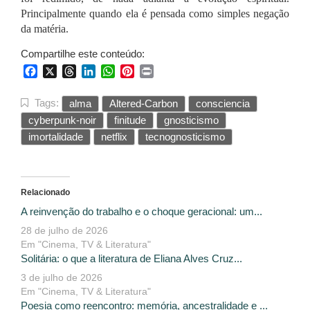
Principalmente quando ela é pensada como simples negação
da matéria.
Compartilhe este conteúdo:
Facebook
X
Threads
LinkedIn
WhatsApp
Pinterest
Print
Tags:
alma
Altered-Carbon
consciencia
cyberpunk-noir
finitude
gnosticismo
imortalidade
netflix
tecnognosticismo
Relacionado
A reinvenção do trabalho e o choque geracional: um...
28 de julho de 2026
Em "Cinema, TV & Literatura"
Solitária: o que a literatura de Eliana Alves Cruz...
3 de julho de 2026
Em "Cinema, TV & Literatura"
Poesia como reencontro: memória, ancestralidade e ...